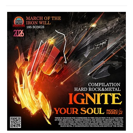
Музыка
drakon-
55
30
0
Metal
,
Death
,
Black
,
Heavy
,
Trash