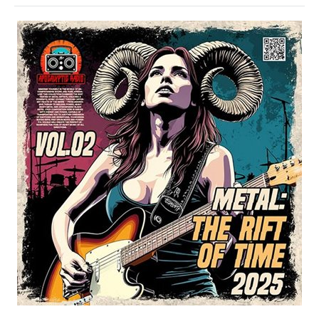
Музыка
drakon-
55
112
0
Metal
,
Death
,
Black
,
Heavy
,
Trash