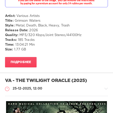
Софт
/
Музыка
Artist:
Various Artists
drakon-
Title:
Grimson Waters
55
Style:
Metal, Death, Black, Heavy, Trash
Release Date:
2026
84
Quality:
MP3/320 Kbps/Joint Stereo/44100Hz
0
Tracks:
185 Tracks
Time:
13:04:21 Min
Metal
,
Size:
1.77 GB
Death
,
Black
,
Heavy
,
ПОДРОБНЕЕ
Trash
VA - THE TWILIGHT ORACLE (2025)
25-12-2025, 12:00