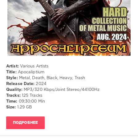
Black
,
Heavy
,
Trash
Artist:
Various Artists
Title:
Apocaliptium
Style:
Metal, Death, Black, Heavy, Trash
Release Date:
2024
Quality:
MP3/320 Kbps/Joint Stereo/44100Hz
Tracks:
125 Tracks
Time:
09:30:00 Min
Size:
1.29 GB
ПОДРОБНЕЕ