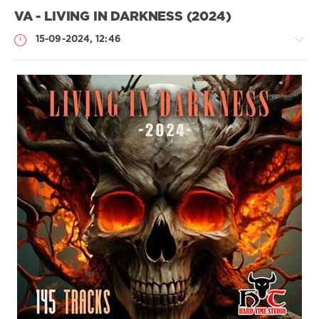
VA - LIVING IN DARKNESS (2024)
15-09-2024, 12:46
Музыка
drakon-
55
286
0
Metal
,
Death
,
Black
,
Heavy
,
Trash