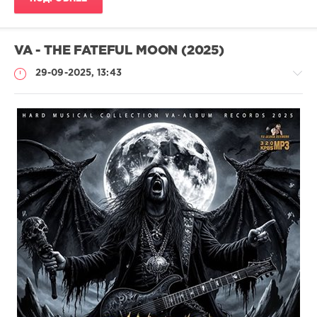
VA - THE FATEFUL MOON (2025)
29-09-2025, 13:43
Музыка
drakon-
55
118
0
Metal
,
Death
,
Black
,
Heavy
,
Trash