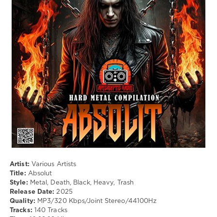
55
144
0
Metal
,
Death
,
Black
,
Heavy
,
Trash
Artist:
Various Artists
Title:
Absolut
Style:
Metal, Death, Black, Heavy, Trash
Release Date:
2025
Quality:
MP3/320 Kbps/Joint Stereo/44100Hz
Tracks:
140 Tracks