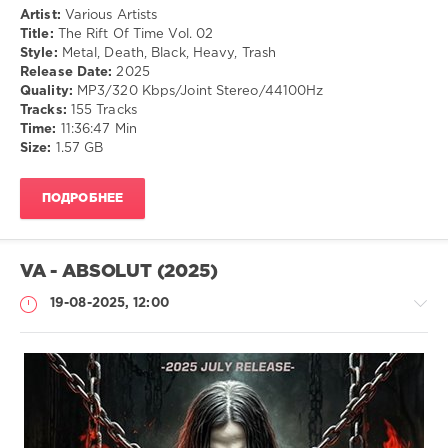
Artist:
Various Artists
Title:
The Rift Of Time Vol. 02
Style:
Metal, Death, Black, Heavy, Trash
Release Date:
2025
Quality:
MP3/320 Kbps/Joint Stereo/44100Hz
Tracks:
155 Tracks
Time:
11:36:47 Min
Size:
1.57 GB
ПОДРОБНЕЕ
VA - ABSOLUT (2025)
19-08-2025, 12:00
Музыка
drakon-