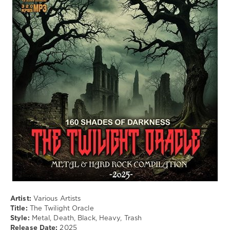
Музыка
drakon-
55
83
0
Metal
,
Death
,
Black
,
Heavy
,
Trash
Artist:
Various Artists
Title:
The Twilight Oracle
Style:
Metal, Death, Black, Heavy, Trash
Release Date:
2025