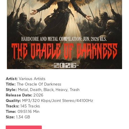
Metal
,
Death
,
Black
,
Heavy
,
Trash
Artist:
Various Artists
Title:
The Oracle Of Darkness
Style:
Metal, Death, Black, Heavy, Trash
Release Date:
2026
Quality:
MP3/320 Kbps/Joint Stereo/44100Hz
Tracks:
145 Tracks
Time:
09:51:16 Min
Size:
1.34 GB