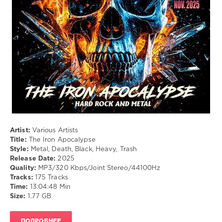
Metal
,
Death
,
Black
,
Heavy
,
Trash
Artist:
Various Artists
Title:
The Iron Apocalypse
Style:
Metal, Death, Black, Heavy, Trash
Release Date:
2025
Quality:
MP3/320 Kbps/Joint Stereo/44100Hz
Tracks:
175 Tracks
Time:
13:04:48 Min
Size:
1.77 GB
ПОДРОБНЕЕ