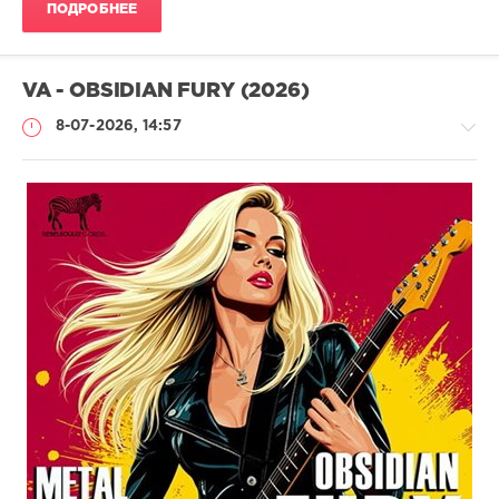
ПОДРОБНЕЕ
VA - OBSIDIAN FURY (2026)
8-07-2026, 14:57
Музыка
drakon-
55
27
0
Metal
,
Death
,
Black
,
Heavy
,
Trash