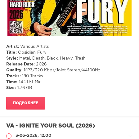
Artist:
Various Artists
Title:
Obsidian Fury
Style:
Metal, Death, Black, Heavy, Trash
Release Date:
2026
Quality:
MP3/320 Kbps/Joint Stereo/44100Hz
Tracks:
190 Tracks
Time:
14.21.51 Min
Size:
1.76 GB
ПОДРОБНЕЕ
VA - IGNITE YOUR SOUL (2026)
3-06-2026, 12:00