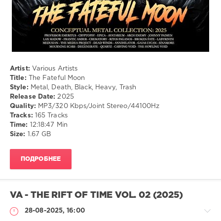
Artist:
Various Artists
Title:
The Fateful Moon
Style:
Metal, Death, Black, Heavy, Trash
Release Date:
2025
Quality:
MP3/320 Kbps/Joint Stereo/44100Hz
Tracks:
165 Tracks
Time:
12:18:47 Min
Size:
1.67 GB
ПОДРОБНЕЕ
VA - THE RIFT OF TIME VOL. 02 (2025)
28-08-2025, 16:00