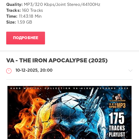
Quality:
MP3/320 Kbps/Joint Stereo/44100Hz
Tracks:
160 Tracks
Time:
11:43:18 Min
Size:
1.59 GB
ПОДРОБНЕЕ
VA - THE IRON APOCALYPSE (2025)
10-12-2025, 20:00
Музыка
drakon-
55
133
0