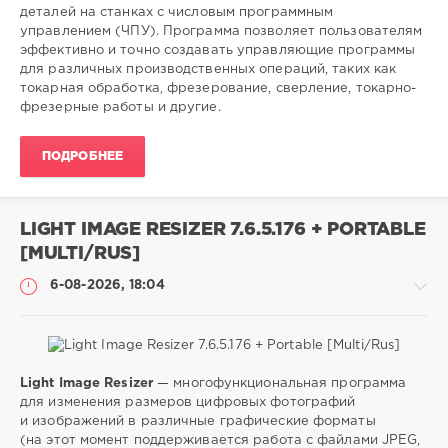
27
деталей на станках с числовым программным
0
управлением (ЧПУ). Программа позволяет пользователям
эффективно и точно создавать управляющие программы
токарная
,
для различных производственных операций, таких как
обработка
,
токарная обработка, фрезерование, сверление, токарно-
деталей
,
фрезерные работы и другие.
ЧПУ
ПОДРОБНЕЕ
LIGHT IMAGE RESIZER 7.6.5.176 + PORTABLE
[MULTI/RUS]
6-08-2026, 18:04
Light Image Resizer
— многофункциональная программа
Софт
для изменения размеров цифровых фотографий
и изображений в различные графические форматы
SamDel
(на этот момент поддерживается работа с файлами JPEG,