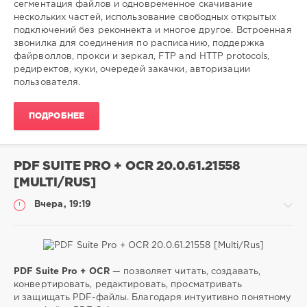
0
сегментация файлов и одновременное скачивание
нескольких частей, использование свободных открытых
download
,
подключений без реконнекта и многое другое. Встроенная
manager
,
звонилка для соединения по расписанию, поддержка
менеджер
,
файрволлов, прокси и зеркал, FTP and HTTP protocols,
закачек
редиректов, куки, очередей закачки, авторизации
пользователя.
ПОДРОБНЕЕ
PDF SUITE PRO + OCR 20.0.61.21558
[MULTI/RUS]
Вчера, 19:19
PDF Suite Pro + OCR
— позволяет читать, создавать,
Софт
конвертировать, редактировать, просматривать
и защищать PDF-файлы. Благодаря интуитивно понятному
SamDel