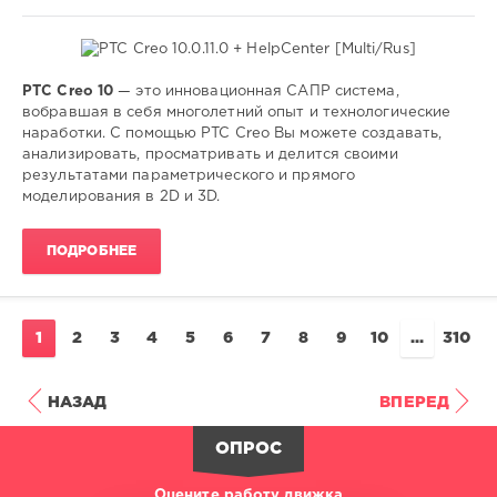
PTC Creo 10
— это инновационная САПР система,
Софт
вобравшая в себя многолетний опыт и технологические
наработки. C помощью PTC Creo Вы можете создавать,
SamDel
анализировать, просматривать и делится своими
28
результатами параметрического и прямого
0
моделирования в 2D и 3D.
создать
,
ПОДРОБНЕЕ
моделирование
,
2D
,
3D
,
конструкции
1
2
3
4
5
6
7
8
9
10
...
310
НАЗАД
ВПЕРЕД
ОПРОС
Оцените работу движка