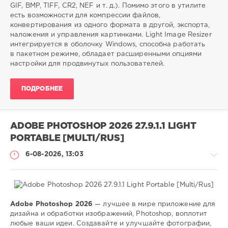
28
GIF, BMP, TIFF, CR2, NEF и т. д.). Помимо этого в утилите
0
есть возможности для компрессии файлов,
конвертирования из одного формата в другой, экспорта,
компрессия
,
наложения и управления картинками. Light Image Resizer
изменить
,
интегрируется в оболочку Windows, способна работать
размер
,
в пакетном режиме, обладает расширенными опциями
цифровых
,
настройки для продвинутых пользователей.
фотографий
ПОДРОБНЕЕ
ADOBE PHOTOSHOP 2026 27.9.1.1 LIGHT
PORTABLE [MULTI/RUS]
6-08-2026, 13:03
Adobe Photoshop 2026
— лучшее в мире приложение для
Софт
дизайна и обработки изображений, Photoshop, воплотит
любые ваши идеи. Создавайте и улучшайте фотографии,
SamDel