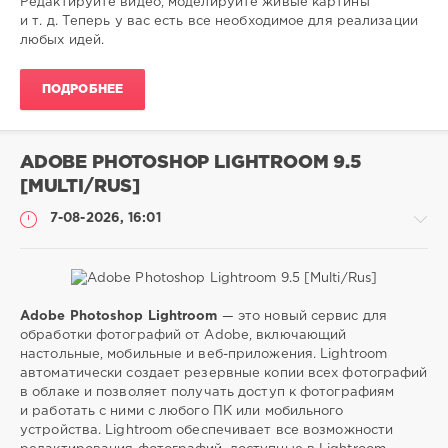
Редактируйте видео, моделируйте живые картины
и т. д. Теперь у вас есть все необходимое для реализации
photoshop
,
любых идей.
редактор
,
изображений
,
ПОДРОБНЕЕ
photoshop
ADOBE PHOTOSHOP LIGHTROOM 9.5
[MULTI/RUS]
7-08-2026, 16:01
Adobe Photoshop Lightroom
— это новый сервис для
Софт
обработки фотографий от Adobe, включающий
настольные, мобильные и веб-приложения. Lightroom
SamDel
автоматически создает резервные копии всех фотографий
9
в облаке и позволяет получать доступ к фотографиям
0
и работать с ними с любого ПК или мобильного
устройства. Lightroom обеспечивает все возможности
photoshop
,