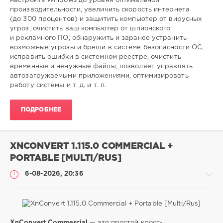
настроить Windows до уровня оптимальной
оптимизация
,
производительности, увеличить скорость интернета
системы
,
(до 300 процентов) и защитить компьютер от вирусных
Windows
,
угроз, очистить ваш компьютер от шпионского
очистка
и рекламного ПО, обнаружить и заранее устранить
возможные угрозы и бреши в системе безопасности ОС,
исправить ошибки в системном реестре, очистить
временные и ненужные файлы, позволяет управлять
автозагружаемыми приложениями, оптимизировать
работу системы и т. д. и т. п.
ПОДРОБНЕЕ
XNCONVERT 1.115.0 COMMERCIAL +
PORTABLE [MULTI/RUS]
6-08-2026, 20:36
XnConvert Commercial
— это простой кросс-