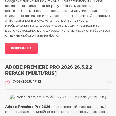
Google) с применением фирменной технологии U Point,
SamDel
которая позволяет тонко регулировать яркость,
12
контрастность, насыщенность цвета и другие параметры
0
отдельных объектов или участков фотоснимка. С помощью
этих плагинов вы сможете настроить четкость
фото
,
изображения на цифровых фотографиях, выполнить
плагины
,
цветокоррекцию, ретуширование, стилизацию, избавиться
графический
,
от шума любого типа на фото.
редактор
ПОДРОБНЕЕ
ADOBE PREMIERE PRO 2026 26.3.2.2
REPACK [MULTI/RUS]
7-08-2026, 17:12
Adobe Premiere Pro 2026
— это мощный, настраиваемый
Софт
редактор для нелинейного монтажа, с помощью которого