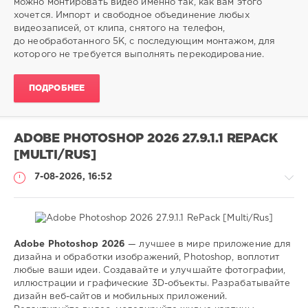
можно монтировать видео именно так, как вам этого
SamDel
хочется. Импорт и свободное объединение любых
9
видеозаписей, от клипа, снятого на телефон,
0
до необработанного 5K, с последующим монтажом, для
которого не требуется выполнять перекодирование.
редактор
,
монтаж
,
ПОДРОБНЕЕ
монтировать
,
видео
ADOBE PHOTOSHOP 2026 27.9.1.1 REPACK
[MULTI/RUS]
7-08-2026, 16:52
Adobe Photoshop 2026
— лучшее в мире приложение для
Софт
дизайна и обработки изображений, Photoshop, воплотит
любые ваши идеи. Создавайте и улучшайте фотографии,
SamDel
иллюстрации и графические 3D-объекты. Разрабатывайте
13
дизайн веб-сайтов и мобильных приложений.
0