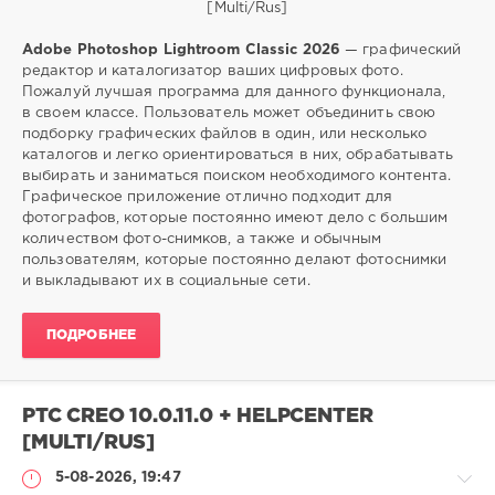
Софт
Adobe Photoshop Lightroom Classic 2026
— графический
редактор и каталогизатор ваших цифровых фото.
SamDel
Пожалуй лучшая программа для данного функционала,
28
в своем классе. Пользователь может объединить свою
0
подборку графических файлов в один, или несколько
каталогов и легко ориентироваться в них, обрабатывать
photoshop
,
выбирать и заниматься поиском необходимого контента.
редактор
,
Графическое приложение отлично подходит для
изображений
,
фотографов, которые постоянно имеют дело с большим
lightroom
количеством фото-снимков, а также и обычным
пользователям, которые постоянно делают фотоснимки
и выкладывают их в социальные сети.
ПОДРОБНЕЕ
PTC CREO 10.0.11.0 + HELPCENTER
[MULTI/RUS]
5-08-2026, 19:47