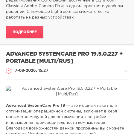
редактирования фотографий, доступные в Lightroom
редактор
,
Classic и Adobe Camera Raw, в одном, простом и удобном
изображений
,
решении. С помощью Lightroom вы сможете легко
lightroom
работать на разных устройствах.
ПОДРОБНЕЕ
ADVANCED SYSTEMCARE PRO 19.5.0.227 +
PORTABLE [MULTI/RUS]
7-08-2026, 15:27
Софт
Advanced SystemCare Pro 19
— это мощный пакет для
оптимизации операционной системы, включает в себя
SamDel
множество модулей для оптимизации, настройки
24
и повышения производительности компьютеров.
0
Благодаря возможностям данной программы вы сможете