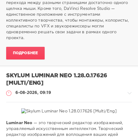
0
перехода между разными страницами достаточно одного
щелчка мыши. Кроме того, DaVinci Resolve Studio —
редактирование
,
единственное приложение с инструментами
цветокоррекция
,
коллективного творчества, чтобы монтажеры, колористы,
видео
,
специалисты по VFX и звукорежиссеры могли
добавлять
,
одновременно решать свои задачи в рамках одного
эффекты
проекта.
ПОДРОБНЕЕ
SKYLUM LUMINAR NEO 1.28.0.17626
[MULTI/ENG]
6-08-2026, 09:19
Luminar Neo
— это творческий редактор изображений,
Софт
управляемый искусственным интеллектом. Творческий
редактор изображений для воплощения ваших идей
SamDel