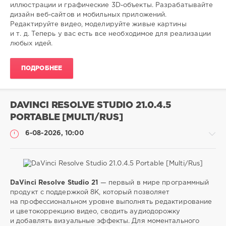
иллюстрации и графические 3D-объекты. Разрабатывайте
26
дизайн веб-сайтов и мобильных приложений.
0
Редактируйте видео, моделируйте живые картины
и т. д. Теперь у вас есть все необходимое для реализации
photoshop
,
любых идей.
редактор
,
изображений
,
ПОДРОБНЕЕ
photoshop
DAVINCI RESOLVE STUDIO 21.0.4.5
PORTABLE [MULTI/RUS]
6-08-2026, 10:00
DaVinci Resolve Studio 21
— первый в мире программный
Софт
продукт с поддержкой 8K, который позволяет
на профессиональном уровне выполнять редактирование
SamDel
и цветокоррекцию видео, сводить аудиодорожку
26
и добавлять визуальные эффекты. Для моментального