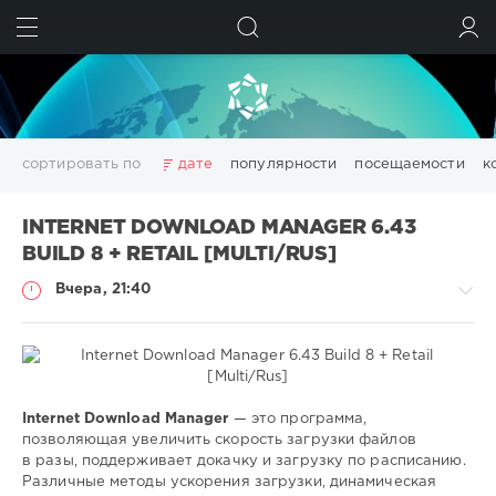
ИСКАТЬ
ВОЙТИ
сортировать по
дате
популярности
посещаемости
к
3D
adobe acrobat
Chillout
Club
Dance
INTERNET DOWNLOAD MANAGER 6.43
Downtempo
Electro
Electronic
girls
House
BUILD 8 + RETAIL [MULTI/RUS]
Lounge
pdf
photoshop
Pop
Portable
Rock
Вчера, 21:40
Trance
Wallpapers
wallpapers
windows
аудио
видео
данных
дизайн
диска
изображений
конвертер
менеджер
моделирование
обработка
оптимизация
очистка
редактор
системы
создать
Софт
файлов
фото
фотографий
цифровых
эффекты
Internet Download Manager
— это программа,
позволяющая увеличить скорость загрузки файлов
SamDel
Показать все теги
в разы, поддерживает докачку и загрузку по расписанию.
10
Различные методы ускорения загрузки, динамическая