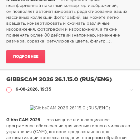
Софт
платформенный пакетный конвертер изображений,
он позволяет автоматизировать редактирование ваших
SamDel
массивных коллекций фотографий, вы можете легко
32
вращать, конвертировать и сжимать различные
0
изображения, фотографии и изображения, а также
применять более 80 действий (например, изменение
конвертер
,
размера, обрезка, регулировка цвета, фильтр…).
изображений
,
редактор
,
ПОДРОБНЕЕ
фотографий
GIBBSCAM 2026 26.1.15.0 (RUS/ENG)
6-08-2026, 19:35
GibbsCAM 2026
— это мощное и инновационное
Софт
программное обеспечение для компьютерного-числового
управления (CAM), которое предназначено для
SamDel
автоматизации процесса создания программ обработки