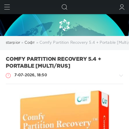
ИСКАТЬ
ВОЙТИ
starpior
»
Софт
» Comfy Partition Recovery 5.4 + Portable [Multi
COMFY PARTITION RECOVERY 5.4 +
PORTABLE [MULTI/RUS]
7-07-2026, 18:50
Софт
SamDel
27