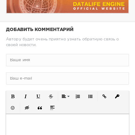
ДОБАВИТЬ КОММЕНТАРИЙ
Автору будет очень приятно узнать обратную связь о
своей новости.
Полужирный
Курсив
Подчеркнутый
Зачеркнутый
Выравнивание
Нумерованный список
Маркированный спис
Вставить ссылк
Вставить
Вставить смайлик
Вставка скрытого текста
Вставка цитаты
Вставка спойлера