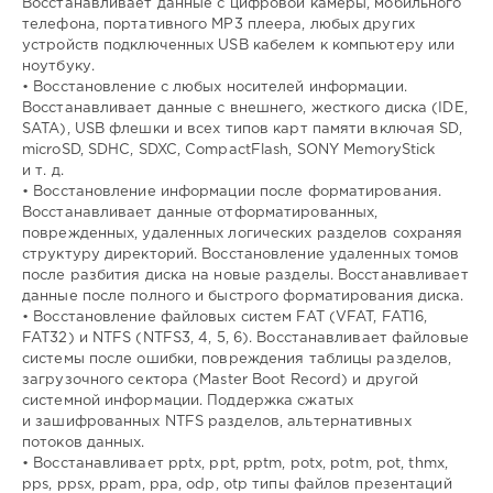
Восстанавливает данные с цифровой камеры, мобильного
телефона, портативного MP3 плеера, любых других
устройств подключенных USB кабелем к компьютеру или
ноутбуку.
• Восстановление с любых носителей информации.
Восстанавливает данные с внешнего, жесткого диска (IDE,
SATA), USB флешки и всех типов карт памяти включая SD,
microSD, SDHC, SDXC, CompactFlash, SONY MemoryStick
и т. д.
• Восстановление информации после форматирования.
Восстанавливает данные отформатированных,
поврежденных, удаленных логических разделов сохраняя
структуру директорий. Восстановление удаленных томов
после разбития диска на новые разделы. Восстанавливает
данные после полного и быстрого форматирования диска.
• Восстановление файловых систем FAT (VFAT, FAT16,
FAT32) и NTFS (NTFS3, 4, 5, 6). Восстанавливает файловые
системы после ошибки, повреждения таблицы разделов,
загрузочного сектора (Master Boot Record) и другой
системной информации. Поддержка сжатых
и зашифрованных NTFS разделов, альтернативных
потоков данных.
• Восстанавливает pptx, ppt, pptm, potx, potm, pot, thmx,
pps, ppsx, ppam, ppa, odp, otp типы файлов презентаций