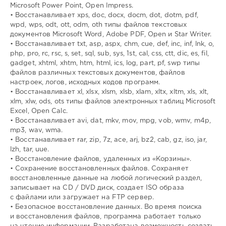
Microsoft Power Point, Open Impress.
• Восстанавливает xps, doc, docx, docm, dot, dotm, pdf,
wpd, wps, odt, ott, odm, oth типы файлов текстовых
документов Microsoft Word, Adobe PDF, Open и Star Writer.
• Восстанавливает txt, asp, aspx, chm, cue, def, inc, inf, lnk, o,
php, pro, rc, rsc, s, set, sql, sub, sys, 1st, cal, css, ctt, dic, es, fil,
gadget, xhtml, xhtm, htm, html, ics, log, part, pf, swp типы
файлов различных текстовых документов, файлов
настроек, логов, исходных кодов программ.
• Восстанавливает xl, xlsx, xlsm, xlsb, xlam, xltx, xltm, xls, xlt,
xlm, xlw, ods, ots типы файлов электронных таблиц Microsoft
Excel, Open Calc.
• Восстанавливает avi, dat, mkv, mov, mpg, vob, wmv, m4p,
mp3, wav, wma.
• Восстанавливает rar, zip, 7z, ace, arj, bz2, cab, gz, iso, jar,
lzh, tar, uue.
• Восстановление файлов, удаленных из «Корзины».
• Сохранение восстановленных файлов. Сохраняет
восстановленные данные на любой логический раздел,
записывает на CD / DVD диск, создает ISO образа
с файлами или загружает на FTP сервер.
• Безопасное восстановление данных. Во время поиска
и восстановления файлов, программа работает только