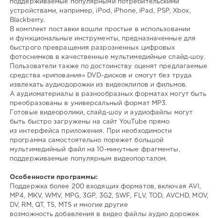
поддерживаемые популярными потребительскими
устройствами, например, iPod, iPhone, iPad, PSP, Xbox,
Blackberry.
В комплект поставки вошли простые в использовании
и функциональные инструменты, предназначенные для
быстрого превращения разрозненных цифровых
фотоснимков в качественные мультимедийные слайд-шоу.
Пользователи также по достоинству оценят предлагаемые
средства «рипования» DVD-дисков и смогут без труда
извлекать аудиодорожки из видеоклипов и фильмов.
А аудиоматериалы в разнообразных форматах могут быть
преобразованы в универсальный формат MP3.
Готовые видеоролики, слайд-шоу и аудиофайлы могут
быть быстро загружены на сайт YouTube прямо
из интерфейса приложения. При необходимости
программа самостоятельно порежет большой
мультимедийный файл на 10-минутные фрагменты,
поддерживаемые популярным видеопорталом.
Особенности программы:
Поддержка более 200 входящих форматов, включая AVI,
MP4, MKV, WMV, MPG, 3GP, 3G2, SWF, FLV, TOD, AVCHD, MOV,
DV, RM, QT, TS, MTS и многие другие
возможность добавления в видео файлы аудио дорожек