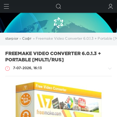
ИСКАТЬ
ВОЙТИ
starpior
»
Софт
» Freemake Video Converter 6.0.1.3 + Portable [M
FREEMAKE VIDEO CONVERTER 6.0.1.3 +
PORTABLE [MULTI/RUS]
7-07-2026, 16:13
Софт
SamDel
35