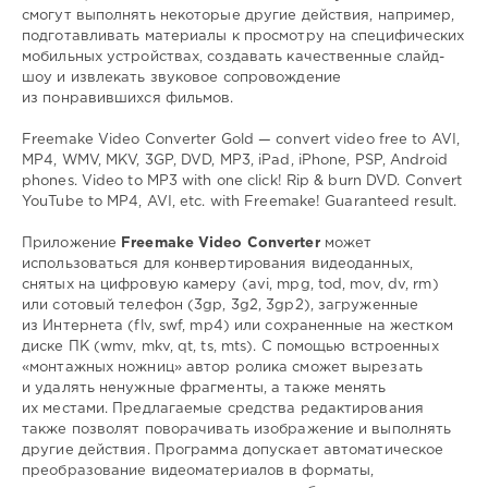
смогут выполнять некоторые другие действия, например,
подготавливать материалы к просмотру на специфических
мобильных устройствах, создавать качественные слайд-
шоу и извлекать звуковое сопровождение
из понравившихся фильмов.
Freemake Video Converter Gold — convert video free to AVI,
MP4, WMV, MKV, 3GP, DVD, MP3, iPad, iPhone, PSP, Android
phones. Video to MP3 with one click! Rip & burn DVD. Convert
YouTube to MP4, AVI, etc. with Freemake! Guaranteed result.
Приложение
Freemake Video Converter
может
использоваться для конвертирования видеоданных,
снятых на цифровую камеру (avi, mpg, tod, mov, dv, rm)
или сотовый телефон (3gp, 3g2, 3gp2), загруженные
из Интернета (flv, swf, mp4) или сохраненные на жестком
диске ПК (wmv, mkv, qt, ts, mts). С помощью встроенных
«монтажных ножниц» автор ролика сможет вырезать
и удалять ненужные фрагменты, а также менять
их местами. Предлагаемые средства редактирования
также позволят поворачивать изображение и выполнять
другие действия. Программа допускает автоматическое
преобразование видеоматериалов в форматы,