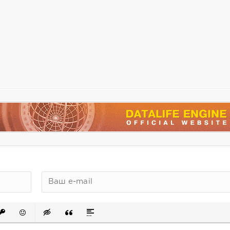
сок
ый список
ть ссылку
ставить защищенную ссылку
Вставить смайлик
Вставка скрытого текста
Вставка цитаты
Вставка спойлера