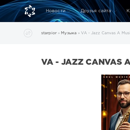
Новости
Друзья сайта
К
starpior
»
Музыка
» VA - Jazz Canvas A Musi
VA - JAZZ CANVAS A