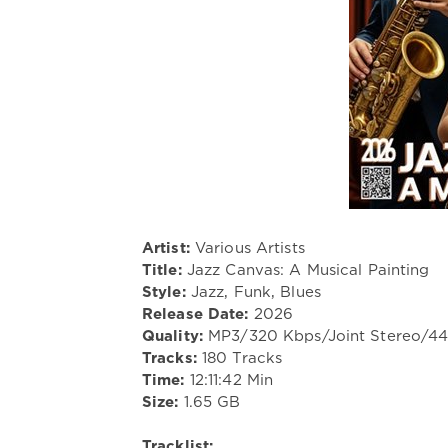
Artist:
Various Artists
Title:
Jazz Canvas: A Musical Painting
Style:
Jazz, Funk, Blues
Release Date:
2026
Quality:
MP3/320 Kbps/Joint Stereo/4
Tracks:
180 Tracks
Time:
12:11:42 Min
Size:
1.65 GB
Tracklist: