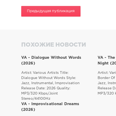
Предыдущая публикация
ПОХОЖИЕ НОВОСТИ
VA - Dialogue Without Words
VA - The
(2026)
Night (2
Artist: Various Artists Title:
Artist: Var
Dialogue Without Words Style:
Border Of
Jazz, Instrumental, Improvisation
Jazz, Inst
Release Date: 2026 Quality:
Release Da
MP3/320 Kbps/Joint
MP3/320 K
Stereo/44100Hz
VA - Improvisational Dreams
(2026)