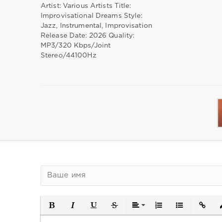
Artist: Various Artists Title:
Improvisational Dreams Style:
Jazz, Instrumental, Improvisation
Release Date: 2026 Quality:
MP3/320 Kbps/Joint
Stereo/44100Hz
Полужирный
Курсив
Подчеркнутый
Зачеркнутый
Выравнивание
Нумерованный спи
Маркированн
Встави
В