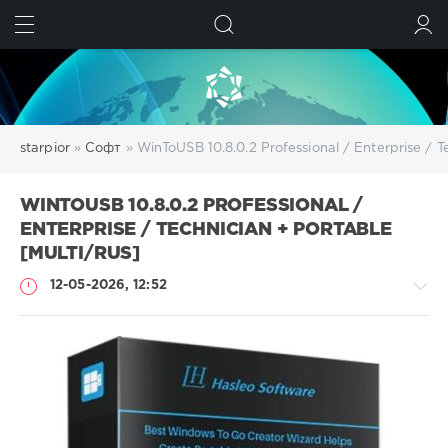
ИСКАТЬ
ВОЙТИ
starpior
»
Софт
» WinToUSB 10.8.0.2 Professional / Enterprise / T
WINTOUSB 10.8.0.2 PROFESSIONAL /
ENTERPRISE / TECHNICIAN + PORTABLE
[MULTI/RUS]
12-05-2026, 12:52
Софт
SamDel