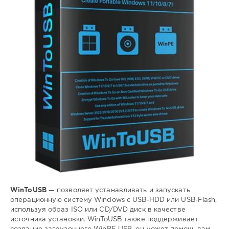
45
0
устанавливать
,
запускать
windows
,
usb-
hdd
WinToUSB
— позволяет устанавливать и запускать
операционную систему Windows с USB-HDD или USB-Flash,
используя образ ISO или CD/DVD диск в качестве
источника установки. WinToUSB также поддерживает