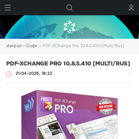
ИСКАТЬ
ВОЙТИ
starpior
»
Софт
» PDF-XChange Pro 10.8.5.410 [Multi/Rus]
PDF-XCHANGE PRO 10.8.5.410 [MULTI/RUS]
21-04-2026, 18:22
Софт
SamDel
99
0