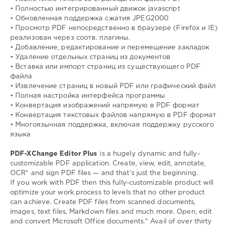
• Полностью интегрированный движок jаvascript
• Обновленная поддержка сжатия JPEG2000
• Просмотр PDF непосредственно в браузере (Firefox и IE)
реализован через соотв. плагины.
• Добавление, редактирование и перемещение закладок
• Удаление отдельных страниц из документов
• Вставка или импорт страниц из существующего PDF
файла
• Извлечение страниц в новый PDF или графический файл
• Полная настройка интерфейса программы
• Конвертация изображений напрямую в PDF формат
• Конвертация текстовых файлов напрямую в PDF формат
• Многоязычная поддержка, включая поддержку русского
языка
PDF-XChange Editor Plus
is a hugely dynamic and fully-
customizable PDF application. Create, view, edit, annotate,
OCR* and sign PDF files — and that’s just the beginning.
If you work with PDF then this fully-customizable product will
optimize your work process to levels that no other product
can achieve. Create PDF files from scanned documents,
images, text files, Markdown files and much more. Open, edit
and convert Microsoft Office documents.* Avail of over thirty