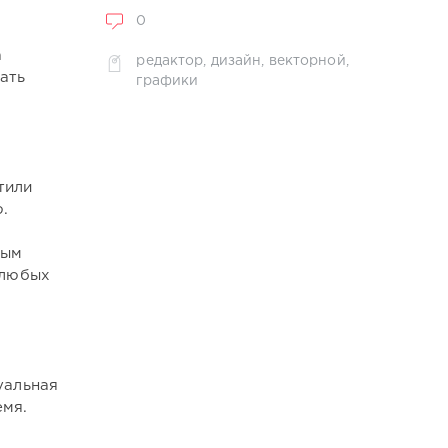
0
а
редактор
,
дизайн
,
векторной
,
ать
графики
тили
.
ным
 любых
уальная
емя.