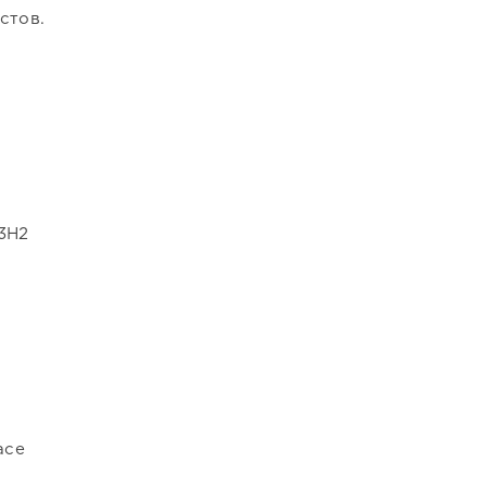
стов.
23H2
ace