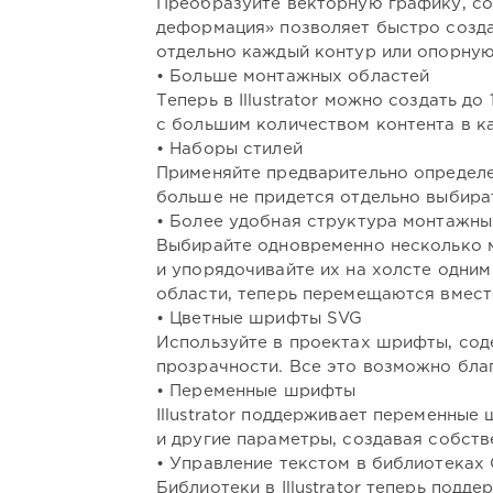
Преобразуйте векторную графику, со
деформация» позволяет быстро созда
отдельно каждый контур или опорную
• Больше монтажных областей
Теперь в Illustrator можно создать д
с большим количеством контента в к
• Наборы стилей
Применяйте предварительно определе
больше не придется отдельно выбира
• Более удобная структура монтажны
Выбирайте одновременно несколько 
и упорядочивайте их на холсте одни
области, теперь перемещаются вместе
• Цветные шрифты SVG
Используйте в проектах шрифты, сод
прозрачности. Все это возможно бл
• Переменные шрифты
Illustrator поддерживает переменны
и другие параметры, создавая собств
• Управление текстом в библиотеках Cr
Библиотеки в Illustrator теперь подд