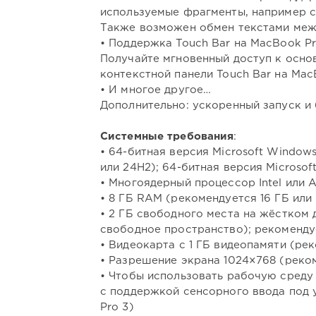
используемые фрагменты, например с
Также возможен обмен текстами между 
• Поддержка Touch Bar на MacBook P
Получайте мгновенный доступ к осно
контекстной панели Touch Bar на Mac
• И многое другое…
Дополнительно: ускоренный запуск и 
Системные требования
:
• 64-битная версия Microsoft Windows
или 24H2); 64-битная версия Microsoft
• Многоядерный процессор Intel или 
• 8 ГБ RAM (рекомендуется 16 ГБ или
• 2 ГБ свободного места на жёстком 
свободное пространство); рекоменд
• Видеокарта с 1 ГБ видеопамяти (ре
• Разрешение экрана 1024×768 (реко
• Чтобы использовать рабочую среду
с поддержкой сенсорного ввода под у
Pro 3)