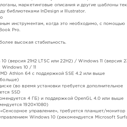
логаны, маркетинговые описания и другие шаблоны тек
библиотеками InDesign и Illustrator.
ro
вным инструментам, когда это необходимо, с помощью
Book Pro.
более высокая стабильность.
 10 (версия 21H2 LTSC или 22H2) / Windows 11 (версия 
 Windows 10 / 11
AMD Athlon 64 с поддержкой SSE 4.2 или выше
 больше)
диске (во время установки требуется дополнительное
уется SSD
комендуется 4 ГБ) и поддержкой OpenGL 4.0 или выше
мендуется 1920×1080)
 «Сенсорное управление», требуется планшет/монитор
правлением Windows 10 (рекомендуется Microsoft Surf