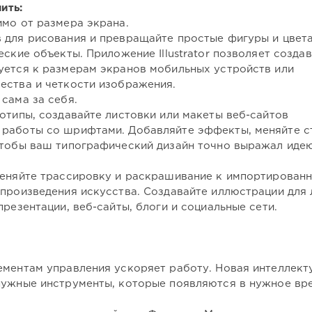
ить:
имо от размера экрана.
 для рисования и превращайте простые фигуры и цвет
ские объекты. Приложение Illustrator позволяет создав
уется к размерам экранов мобильных устройств или
ества и четкости изображения.
сама за себя.
отипы, создавайте листовки или макеты веб-сайтов
 работы со шрифтами. Добавляйте эффекты, меняйте с
чтобы ваш типографический дизайн точно выражал идею
меняйте трассировку и раскрашивание к импортирован
 произведения искусства. Создавайте иллюстрации для
резентации, веб-сайты, блоги и социальные сети.
ементам управления ускоряет работу. Новая интеллект
нужные инструменты, которые появляются в нужное вр