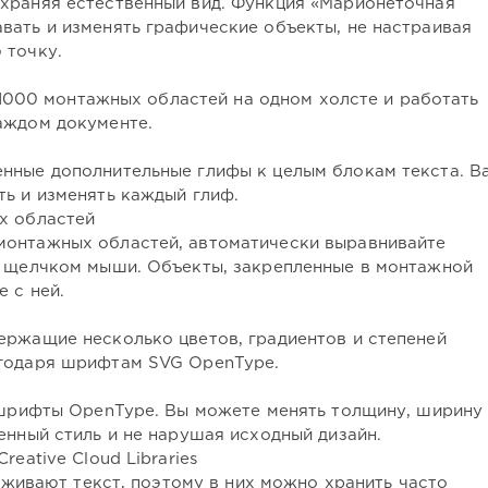
храняя естественный вид. Функция «Марионеточная
вать и изменять графические объекты, не настраивая
 точку.
о 1000 монтажных областей на одном холсте и работать
аждом документе.
нные дополнительные глифы к целым блокам текста. В
ть и изменять каждый глиф.
х областей
монтажных областей, автоматически выравнивайте
м щелчком мыши. Объекты, закрепленные в монтажной
 с ней.
ержащие несколько цветов, градиентов и степеней
агодаря шрифтам SVG OpenType.
е шрифты OpenType. Вы можете менять толщину, ширину
енный стиль и не нарушая исходный дизайн.
eative Cloud Libraries
ерживают текст, поэтому в них можно хранить часто