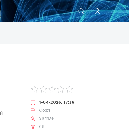
ИСКАТЬ
1-04-2026, 17:36
Софт
й,
SamDel
68