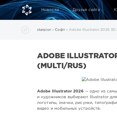
Новости
Друзья сайта
К
starpior
»
Софт
» Adobe Illustrator 2026 30
ADOBE ILLUSTRATOR
(MULTI/RUS)
Adobe Illustrator 2026
— одно из самы
и художников выбирают Illustrator д
логотипы, значки, рисунки, типограф
видео и мобильных устройств.