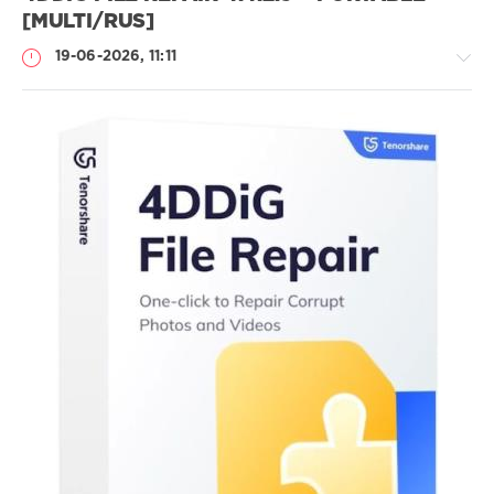
[MULTI/RUS]
19-06-2026, 11:11
Софт
SamDel
26
0
восстановление
,
повреждённого
,
видео
,
фото