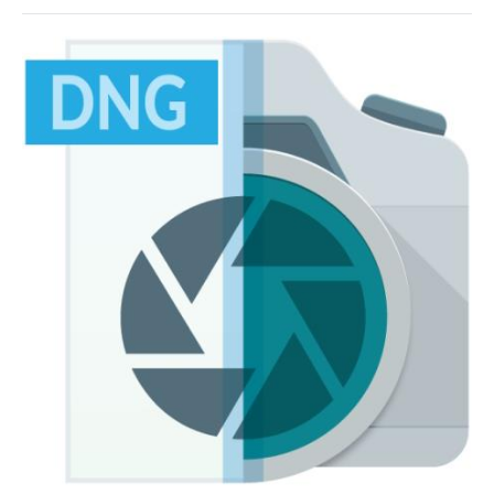
Софт
SamDel
29
0
DNG
,
RAW
,
фото
,
конвертер