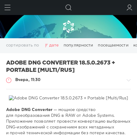
ИСКАТЬ
ВОЙТИ
сортировать по
дате
популярности
посещаемости
к
3D
adobe acrobat
Chillout
Club
Dance
ADOBE DNG CONVERTER 18.5.0.2673 +
Downtempo
Electro
Electronic
girls
House
PORTABLE [MULTI/RUS]
Lounge
pdf
photoshop
Pop
Portable
Rock
Вчера, 11:30
Trance
Wallpapers
wallpapers
windows
аудио
видео
данных
дизайн
диска
изображений
конвертер
менеджер
моделирование
обработка
оптимизация
очистка
редактор
системы
создать
Adobe DNG Converter
— мощное средство
Софт
файлов
фото
фотографий
цифровых
эффекты
для преобразования DNG в RAW от Adobe Systems.
Приложение позволяет провести конвертацию выбранных
SamDel
Показать все теги
DNG-изображений с сохранением всех метаданных
5
и прочей технической информации без потери качества.