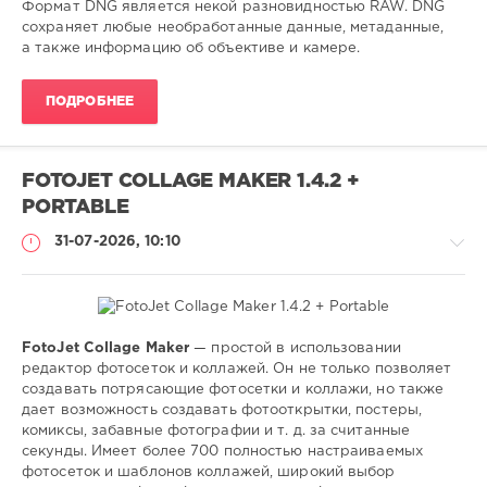
0
Формат DNG является некой разновидностью RAW. DNG
сохраняет любые необработанные данные, метаданные,
DNG
,
а также информацию об объективе и камере.
RAW
,
фото
,
ПОДРОБНЕЕ
конвертер
FOTOJET COLLAGE MAKER 1.4.2 +
PORTABLE
31-07-2026, 10:10
FotoJet Collage Maker
— простой в использовании
Софт
редактор фотосеток и коллажей. Он не только позволяет
создавать потрясающие фотосетки и коллажи, но также
SamDel
дает возможность создавать фотооткрытки, постеры,
18
комиксы, забавные фотографии и т. д. за считанные
0
секунды. Имеет более 700 полностью настраиваемых
фотосеток и шаблонов коллажей, широкий выбор