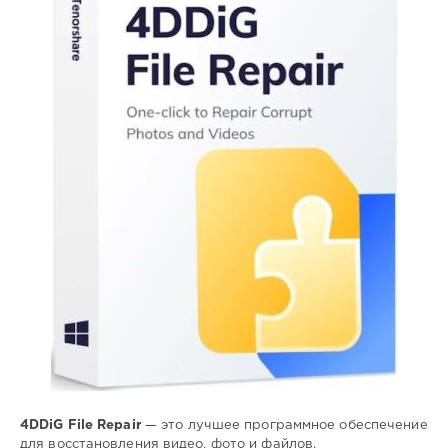
SamDel
43
0
восстановление
,
повреждённого
,
видео
,
фото
4DDiG File Repair
— это лучшее программное обеспечение
для восстановления видео, фото и файлов.