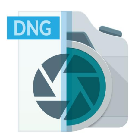
Софт
SamDel
45
0
DNG
,
RAW
,
фото
,
конвертер