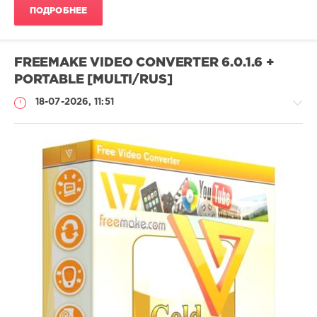
ПОДРОБНЕЕ
оптимизация
,
фото
,
создать
,
фотоэффекты
FREEMAKE VIDEO CONVERTER 6.0.1.6 +
PORTABLE [MULTI/RUS]
18-07-2026, 11:51
Софт
SamDel
20
0
конвертер
,
редактор
,
видео
,
аудио
,