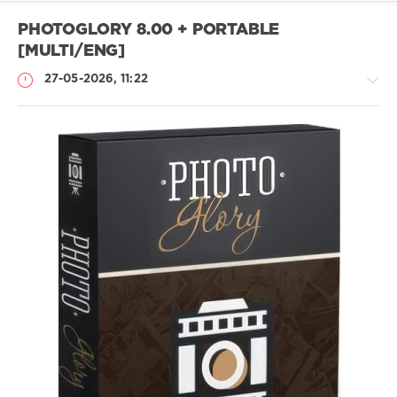
PHOTOGLORY 8.00 + PORTABLE
[MULTI/ENG]
27-05-2026, 11:22
Софт
SamDel
59
0
редактор
,
фото
,
восстановить
,
старинные
,
фотографии