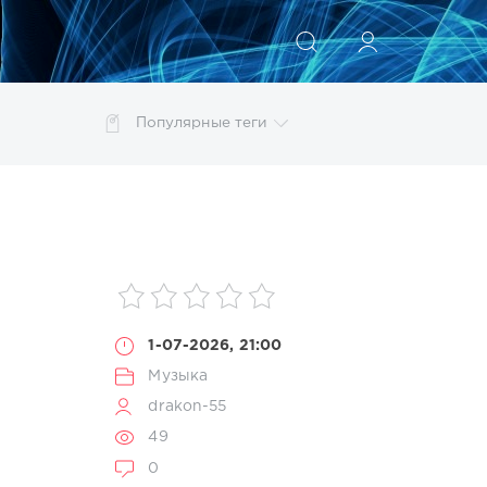
ИСКАТЬ
Популярные теги
photoshop
Pop
Portable
Rock
Trance
енеджер
моделирование
обработка
ты
1-07-2026, 21:00
Музыка
drakon-55
49
0