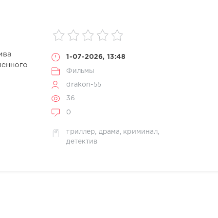
ива
1-07-2026, 13:48
менного
Фильмы
drakon-55
36
0
триллер
,
драма
,
криминал
,
детектив