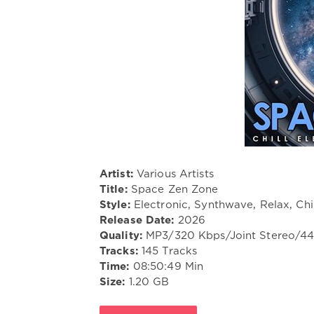
Artist:
Various Artists
Title:
Space Zen Zone
Style:
Electronic, Synthwave, Relax, Chi
Release Date:
2026
Quality:
MP3/320 Kbps/Joint Stereo/4
Tracks:
145 Tracks
Time:
08:50:49 Min
Size:
1.20 GB