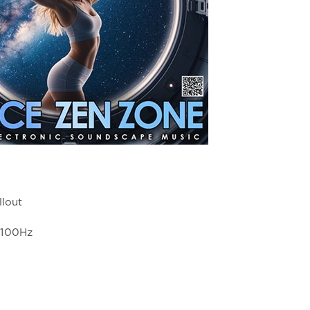
llout
4100Hz