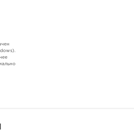
ачен
dows).
чее
мально
N