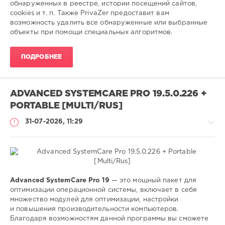
обнаруженных в реестре, истории посещений сайтов,
0
cookies и т. п. Также PrivaZer предоставит вам
возможность удалить все обнаруженные или выбранные
очистить
,
объекты при помощи специальных алгоритмов.
конфиденциальную
,
информацию
,
ПОДРОБНЕЕ
компьютера
ADVANCED SYSTEMCARE PRO 19.5.0.226 +
PORTABLE [MULTI/RUS]
31-07-2026, 11:29
Софт
Advanced SystemCare Pro 19
— это мощный пакет для
оптимизации операционной системы, включает в себя
SamDel
множество модулей для оптимизации, настройки
20
и повышения производительности компьютеров.
0
Благодаря возможностям данной программы вы сможете