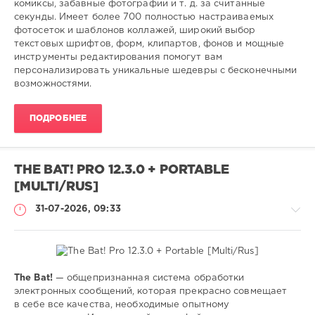
комиксы, забавные фотографии и т. д. за считанные
0
секунды. Имеет более 700 полностью настраиваемых
фотосеток и шаблонов коллажей, широкий выбор
редактор
,
текстовых шрифтов, форм, клипартов, фонов и мощные
коллажей
,
инструменты редактирования помогут вам
фото
,
персонализировать уникальные шедевры с бесконечными
создать
,
возможностями.
фотооткрытки
ПОДРОБНЕЕ
THE BAT! PRO 12.3.0 + PORTABLE
[MULTI/RUS]
31-07-2026, 09:33
The Bat!
— общепризнанная система обработки
Софт
электронных сообщений, которая прекрасно совмещает
в себе все качества, необходимые опытному
SamDel