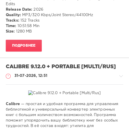
Edits
55
Release Date:
2026
13
Quality:
MP3/320 Kbps/Joint Stereo/44100Hz
0
Tracks:
152 Tracks
Time:
10:51:58 Min
Dancehall
,
Size:
1280 MB
Latin
,
Hip
ПОДРОБНЕЕ
Hop
,
Jersey
Club
,
Progressive
,
CALIBRE 9.12.0 + PORTABLE [MULTI/RUS]
DJ
Edits
31-07-2026, 12:51
Calibre
— простая и удобная программа для управления
Софт
библиотекой и универсальный конвертер электронных
книг с большим количеством возможностей. Программа
SamDel
поможет упорядочить вашу библиотеку книг без особых
24
трудностей. В её состав входят: утилита для