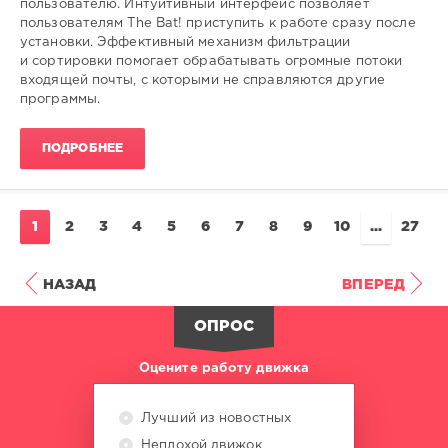
пользователю. Интуитивный интерфейс позволяет
17
пользователям The Bat! приступить к работе сразу после
0
установки. Эффективный механизм фильтрации
и сортировки помогает обрабатывать огромные потоки
клиент
,
входящей почты, с которыми не справляются другие
электронной
,
программы.
почты
,
the
ПОДРОБНЕЕ
bat
1
2
3
4
5
6
7
8
9
10
...
27
НАЗАД
ВПЕРЕД
ОПРОС
Оцените работу движка
Лучший из новостных
Неплохой движок