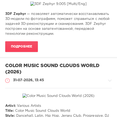
3DF Zephyr
— позволяет автоматически восстанавливать
Софт
3D-модели по фотографиям, поможет справиться с любой
задачей 3D-реконструкции и сканирования. 3DF Zephyr
SamDel
построен на основе запатентованной, передовой
21
технологии реконструкции.
0
ПОДРОБНЕЕ
восстанавливать
,
3D-
модели
,
по
COLOR MUSIC SOUND CLOUDS WORLD
фотографиям
,
(2026)
редактор
31-07-2026, 13:45
Artist:
Various Artists
Музыка
Title:
Color Music Sound Clouds World
Style:
Dancehall, Latin, Hip Hop, Jersey Club, Progressive, DJ
drakon-