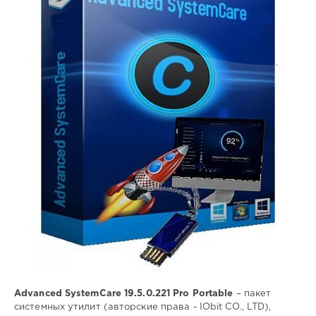
(portable)
Lemb46
11
0
Portable
,
Advanced
SystemCare
,
обслуживание
компьютера
,
оптимизация
компьютера
,
защита
компьютера
,
ускорение
работы
системы
Advanced SystemCare 19.5.0.221 Pro Portable
– пакет
системных утилит (авторские права - IObit CO., LTD),