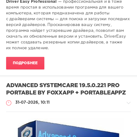
Driver Easy Professional
— профессиональная и в тоже
Софт
время простая в использовании программа для вашего
компьютера, которая предназначена для работы
SamDel
с драйверами системы — для поиска и загрузки последних
21
версий драйверов. Просканировав вашу систему,
0
программа найдет устаревшие драйвера, позволит вам
скачать их обновленные версии и установить. DriverEasy
загрузить
,
может создавать резервные копии драйверов, а также
обновить
,
их полное удаление.
драйвера
,
windows
ПОДРОБНЕЕ
ADVANCED SYSTEMCARE 19.5.0.221 PRO
PORTABLE BY FOXXAPP + PORTABLEAPPZ
31-07-2026, 10:11
Софт