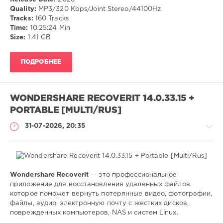
Quality:
MP3/320 Kbps/Joint Stereo/44100Hz
14
Tracks:
160 Tracks
0
Time:
10:25:24 Min
Size:
1.41 GB
Electronic
,
Synthwave
ПОДРОБНЕЕ
WONDERSHARE RECOVERIT 14.0.33.15 +
PORTABLE [MULTI/RUS]
31-07-2026, 20:35
Wondershare Recoverit
— это профессиональное
Софт
приложение для восстановления удаленных файлов,
которое поможет вернуть потерянные видео, фотографии,
SamDel
файлы, аудио, электронную почту с жестких дисков,
15
поврежденных компьютеров, NAS и систем Linux.
0