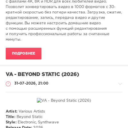
с файлами 4K, 8K и HDR для всех любителей видео.
0
Позволит конвертировать видео в 1000 форматов с 30-
кратной скоростью без потери качества. Загрузка, сжатие,
видео
,
редактирование, запись, передача видео и другие
редактор
,
функции. Вы можете настроить домашние видео
конвертер
с помощью расширенных функций редактирования
и получить профессиональные работы за считанные
минуты.
ПОДРОБНЕЕ
VA - BEYOND STATIC (2026)
31-07-2026, 21:00
Artist:
Various Artists
Музыка
Title:
Beyond Static
Style:
Electronic, Synthwave
drakon-
Release Date:
2026
55