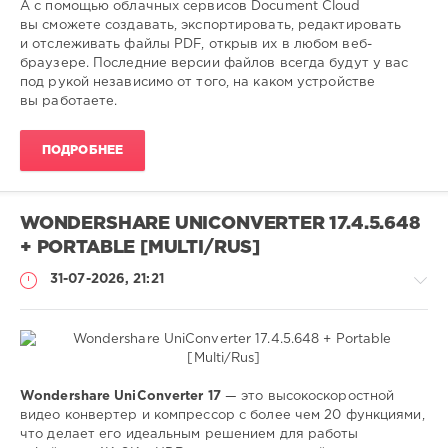
0
А с помощью облачных сервисов Document Cloud
вы сможете создавать, экспортировать, редактировать
adobe
и отслеживать файлы PDF, открыв их в любом веб-
acrobat
,
браузере. Последние версии файлов всегда будут у вас
редактор
,
под рукой независимо от того, на каком устройстве
pdf
,
вы работаете.
файлов
ПОДРОБНЕЕ
WONDERSHARE UNICONVERTER 17.4.5.648
+ PORTABLE [MULTI/RUS]
31-07-2026, 21:21
Софт
Wondershare UniConverter 17
— это высокоскоростной
видео конвертер и компрессор с более чем 20 функциями,
SamDel
что делает его идеальным решением для работы
19