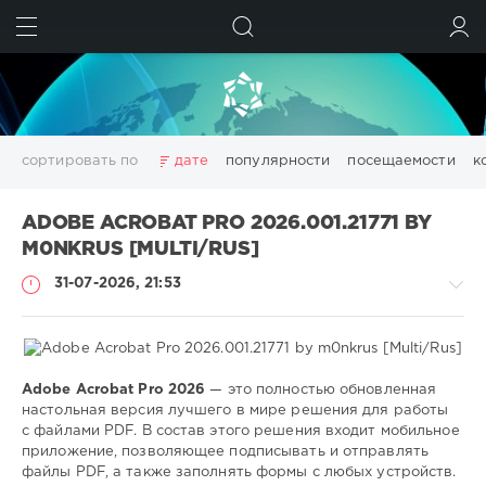
ИСКАТЬ
ВОЙТИ
сортировать по
дате
популярности
посещаемости
к
3D
adobe acrobat
Chillout
Club
Dance
ADOBE ACROBAT PRO 2026.001.21771 BY
Downtempo
Electro
Electronic
girls
House
M0NKRUS [MULTI/RUS]
Lounge
pdf
photoshop
Pop
Portable
Rock
31-07-2026, 21:53
Trance
Wallpapers
wallpapers
windows
аудио
видео
данных
дизайн
диска
изображений
конвертер
менеджер
моделирование
обработка
оптимизация
очистка
редактор
системы
создать
Adobe Acrobat Pro 2026
— это полностью обновленная
Софт
файлов
фото
фотографий
цифровых
эффекты
настольная версия лучшего в мире решения для работы
с файлами PDF. В состав этого решения входит мобильное
SamDel
Показать все теги
приложение, позволяющее подписывать и отправлять
15
файлы PDF, а также заполнять формы с любых устройств.