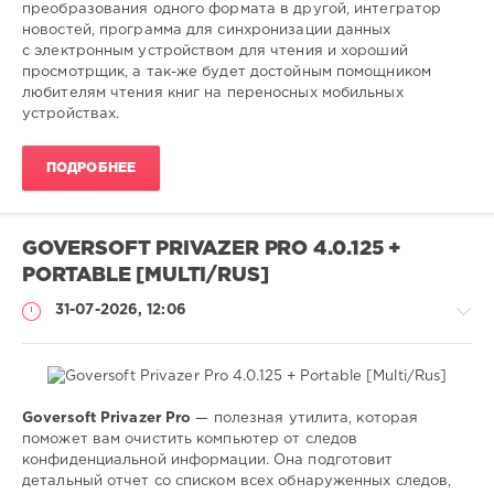
0
преобразования одного формата в другой, интегратор
новостей, программа для синхронизации данных
просмотрщик
,
с электронным устройством для чтения и хороший
конвертер
,
просмотрщик, а так-же будет достойным помощником
электронных
,
любителям чтения книг на переносных мобильных
книг
устройствах.
ПОДРОБНЕЕ
GOVERSOFT PRIVAZER PRO 4.0.125 +
PORTABLE [MULTI/RUS]
31-07-2026, 12:06
Goversoft Privazer Pro
— полезная утилита, которая
Софт
поможет вам очистить компьютер от следов
конфиденциальной информации. Она подготовит
SamDel
детальный отчет со списком всех обнаруженных следов,
21