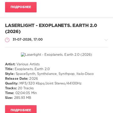
ПОДРОБНЕЕ
восстановить
,
удаленные
,
файлы
,
данные
LASERLIGHT - EXOPLANETS. EARTH 2.0
(2026)
31-07-2026, 17:00
Artist:
Various Artists
Музыка
Title:
Exoplanets. Earth 2.0
Style:
SpaceSynth, Synthdance, Synthpop, Italo-Disco
drakon-
Release Date:
2026
55
Quality:
MP3/320 Kbps/Joint Stereo/44100Hz
16
Tracks:
20 Tracks
0
Time:
02:04:05 Min
Size:
285.93 MB
SpaceSynth
,
Synthdance
,
ПОДРОБНЕЕ
Synthpop
,