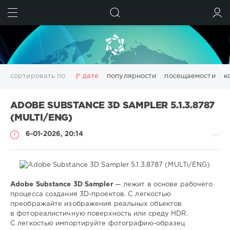
ИСКАТЬ
ВОЙТИ
сортировать по
дате
популярности
посещаемости
к
3D
adobe acrobat
Chillout
Club
Dance
ADOBE SUBSTANCE 3D SAMPLER 5.1.3.8787
Downtempo
Electro
Electronic
girls
House
(MULTI/ENG)
Lounge
pdf
photoshop
Pop
Portable
Rock
6-01-2026, 20:14
Trance
Wallpapers
wallpapers
windows
аудио
видео
данных
дизайн
диска
изображений
конвертер
менеджер
моделирование
обработка
оптимизация
очистка
редактор
системы
создать
Adobe Substance 3D Sampler
— лежит в основе рабочего
Софт
файлов
фото
фотографий
цифровых
эффекты
процесса создания 3D-проектов. С легкостью
преображайте изображения реальных объектов
SamDel
Показать все теги
в фотореалистичную поверхность или среду HDR.
101
С легкостью импортируйте фотографию-образец