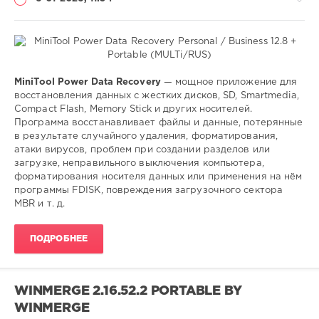
Софт
MiniTool Power Data Recovery
— мощное приложение для
восстановления данных с жестких дисков, SD, Smartmedia,
SamDel
Compact Flash, Memory Stick и других носителей.
92
Программа восстанавливает файлы и данные, потерянные
0
в результате случайного удаления, форматирования,
атаки вирусов, проблем при создании разделов или
восстановить
,
загрузке, неправильного выключения компьютера,
удалённые
,
форматирования носителя данных или применения на нём
файлы
,
программы FDISK, повреждения загрузочного сектора
данные
MBR и т. д.
ПОДРОБНЕЕ
WINMERGE 2.16.52.2 PORTABLE BY
WINMERGE