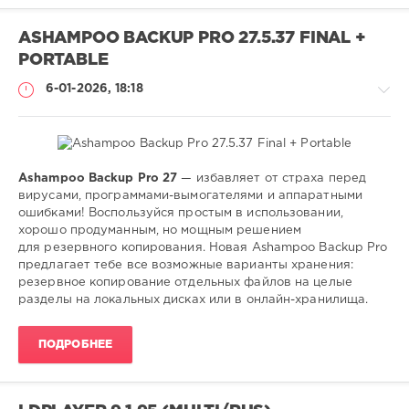
ASHAMPOO BACKUP PRO 27.5.37 FINAL +
PORTABLE
6-01-2026, 18:18
Ashampoo Backup Pro 27
— избавляет от страха перед
Софт
вирусами, программами-вымогателями и аппаратными
ошибками! Воспользуйся простым в использовании,
SamDel
хорошо продуманным, но мощным решением
89
для резервного копирования. Новая Ashampoo Backup Pro
0
предлагает тебе все возможные варианты хранения:
резервное копирование отдельных файлов на целые
резервное
,
разделы на локальных дисках или в онлайн-хранилища.
копирование
,
данных
,
ПОДРОБНЕЕ
файлов
,
системы