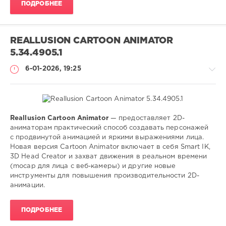
ПОДРОБНЕЕ
REALLUSION CARTOON ANIMATOR
5.34.4905.1
6-01-2026, 19:25
Reallusion Cartoon Animator
— предоставляет 2D-
Софт
аниматорам практический способ создавать персонажей
с продвинутой анимацией и яркими выражениями лица.
SamDel
Новая версия Cartoon Animator включает в себя Smart IK,
119
3D Head Creator и захват движения в реальном времени
0
(mocap для лица с веб-камеры) и другие новые
инструменты для повышения производительности 2D-
создать
,
анимации.
персонажи
,
2D
,
ПОДРОБНЕЕ
3D
,
анимации