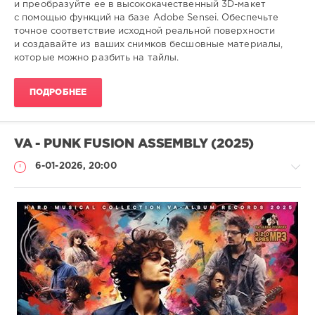
0
и преобразуйте ее в высококачественный 3D-макет
с помощью функций на базе Adobe Sensei. Обеспечьте
3D
,
точное соответствие исходной реальной поверхности
дизайна
,
и создавайте из ваших снимков бесшовные материалы,
Adobe
,
которые можно разбить на тайлы.
анимация
,
графика
ПОДРОБНЕЕ
VA - PUNK FUSION ASSEMBLY (2025)
6-01-2026, 20:00
Музыка
drakon-
55
87
0