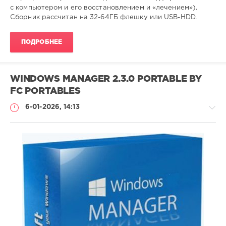
104
с компьютером и его восстановлением и «лечением»).
0
Сборник рассчитан на 32-64ГБ флешку или USB-HDD.
мультизагрузочный
,
ПОДРОБНЕЕ
сборник
,
USB
,
HDD
,
Windows
,
WINDOWS MANAGER 2.3.0 PORTABLE BY
драйвера
FC PORTABLES
6-01-2026, 14:13
Софт
(portable)
Lemb46
100
0