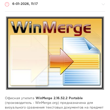
6-01-2026, 11:17
Софт
(portable)
Lemb46
89
0
Portable
,
WinMerge
,
сравнение
содержимого
каталогов
,
сравнение
файлов
,
сравнение
Офисная утилита
WinMerge 2.16.52.2 Portable
изображений
,
(производитель - WinMerge.org) предназначена для
слияние
визуального сравнения текстовых документов на предмет