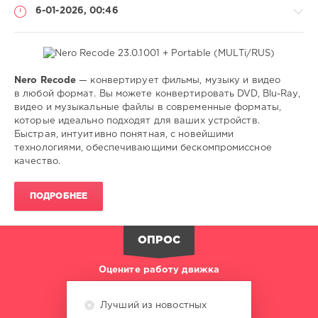
6-01-2026, 00:46
Nero Recode
— конвертирует фильмы, музыку и видео
Софт
в любой формат. Вы можете конвертировать DVD, Blu-Ray,
видео и музыкальные файлы в современные форматы,
SamDel
которые идеально подходят для ваших устройств.
86
Быстрая, интуитивно понятная, с новейшими
0
технологиями, обеспечивающими бескомпромиссное
качество.
DVD
,
Blu-
ПОДРОБНЕЕ
Ray
,
видео
,
конвертер
ОПРОС
Оцените работу движка
Лучший из новостных