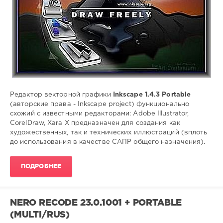
Portable
,
Inkscape
,
Редактор
векторной
графики
,
слои
,
объекты
,
контуры
,
фильтры
,
расширения
Редактор векторной графики
Inkscape 1.4.3 Portable
редактора
(авторские права - Inkscape project) функционально
схожий с известными редакторами: Adobe Illustrator,
CorelDraw, Xara X предназначен для создания как
художественных, так и технических иллюстраций (вплоть
до использования в качестве САПР общего назначения).
ПОДРОБНЕЕ
NERO RECODE 23.0.1001 + PORTABLE
(MULTI/RUS)