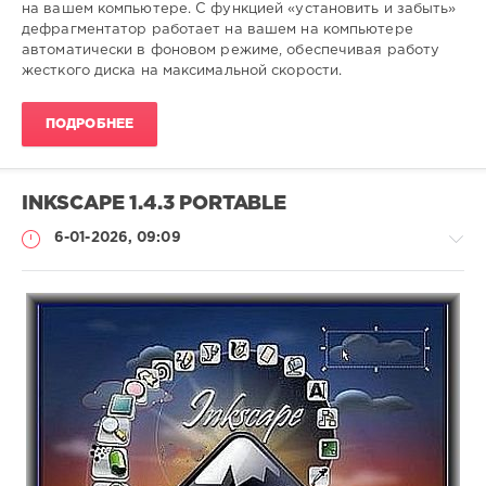
на вашем компьютере. С функцией «установить и забыть»
0
дефрагментатор работает на вашем на компьютере
автоматически в фоновом режиме, обеспечивая работу
дефрагментация
,
жесткого диска на максимальной скорости.
жёсткого
,
диска
ПОДРОБНЕЕ
INKSCAPE 1.4.3 PORTABLE
6-01-2026, 09:09
Софт
(portable)
Lemb46
101
0