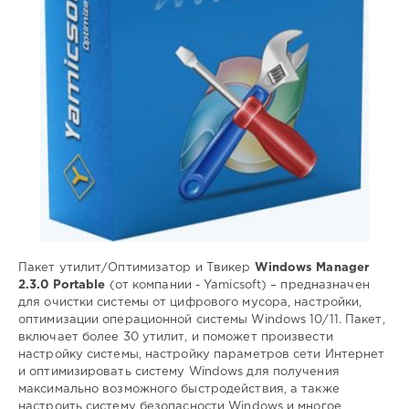
Portable
,
Windows
Manager
,
очистка
системы
,
настройка
системы
,
настройка
безопасности
,
настройка
сети
,
оптимизация
системы
Пакет утилит/Оптимизатор и Твикер
Windows Manager
2.3.0 Portable
(от компании - Yamicsoft) – предназначен
для очистки системы от цифрового мусора, настройки,
оптимизации операционной системы Windows 10/11. Пакет,
включает более 30 утилит, и поможет произвести
настройку системы, настройку параметров сети Интернет
и оптимизировать систему Windows для получения
максимально возможного быстродействия, а также
настроить систему безопасности Windows и многое