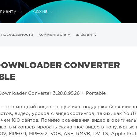
лиенту
Архив
посещаемости
комментариям
алфавиту
wntempo
Electro
Electronic
girls
House
Lounge
pdf
ео
данных
дизайн
диска
изображений
конвертер
м
 DOWNLOADER CONVERTER
оздать
файлов
фото
фотографий
цифровых
эффек
ABLE
— это мощный видео загрузчик с поддержкой скачива
тов, видео, уроков с видеохостингов, таких, как YouT
е чем 100 сайтов. Помимо скачивания видео в оригинал
ивать и конвертировать скачанное видео в популярные
V, MPEG-1, MPEG-2, VOB, ASF, RMVB, DV, TS, Apple ProR