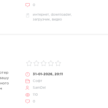
0
интернет
,
downloader
,
загрузчик
,
видео
ртер
31-01-2026, 20:11
 вашу
Софт
дного
SamDel
ым
110
0