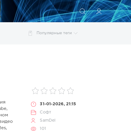
ИСКАТЬ
Популярные теги
photoshop
Pop
Portable
Rock
Trance
енеджер
моделирование
обработка
ты
ния
31-01-2026, 21:15
ube,
Софт
ьном
SamDel
 видео
es,
101