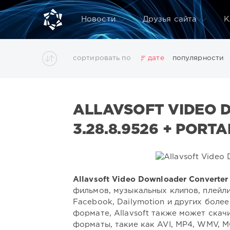
Новости
Друзья сайта
К
сортировать по
дате
популярности
3D
adobe acrobat
Chillout
Club
Dance
Do
Wallpapers
wallpapers
windows
аудио
вид
ALLAVSOFT VIDEO
оптимизация
очистка
редактор
системы
с
Показать все теги
3.28.8.9526 + PORT
Allavsoft Video Downloader Converter
фильмов, музыкальных клипов, плейлис
Facebook, Dailymotion и других боле
формате, Allavsoft также может скач
форматы, такие как AVI, MP4, WMV, MO