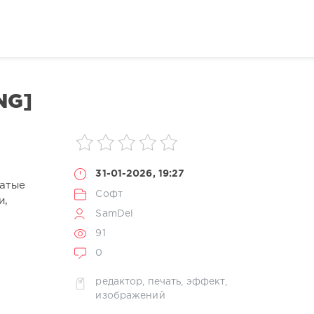
NG]
31-01-2026, 19:27
гатые
Софт
и,
SamDel
91
0
редактор
,
печать
,
эффект
,
изображений