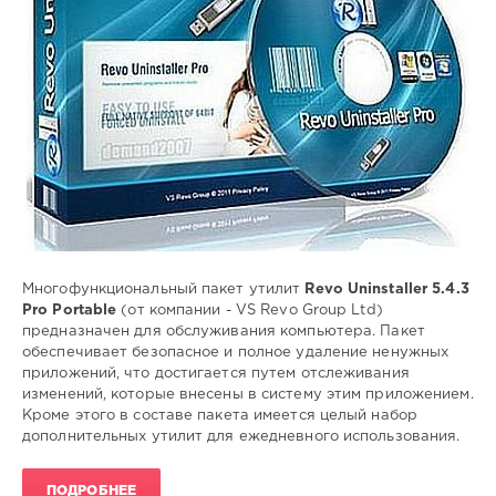
Uninstaller
,
установка
приложений
,
отслеженные
приложения
,
деинсталляция
приложений
,
принудительная
деинсталляция
Многофункциональный пакет утилит
Revo Uninstaller 5.4.3
Pro Portable
(от компании - VS Revo Group Ltd)
предназначен для обслуживания компьютера. Пакет
обеспечивает безопасное и полное удаление ненужных
приложений, что достигается путем отслеживания
изменений, которые внесены в систему этим приложением.
Кроме этого в составе пакета имеется целый набор
дополнительных утилит для ежедневного использования.
ПОДРОБНЕЕ