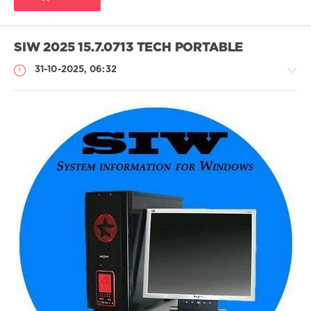
SIW 2025 15.7.0713 TECH PORTABLE
31-10-2025, 06:32
Софт
(portable)
Lemb46
113
0
Portable
,
SIW
,
System
Information
for
Windows
,