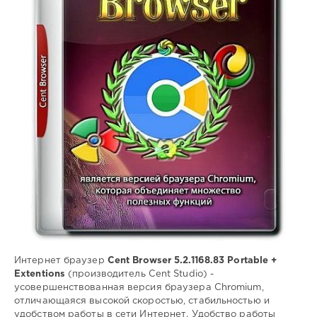
121
0
Portable
,
Cent
Browser
,
интернет-
браузер
,
просмотр
веб-
страниц
,
расширения
браузера
,
движок
Blink
Интернет браузер
Cent Browser 5.2.1168.83 Portable +
Extentions
(производитель Cent Studio) -
усовершенствованная версия браузера Chromium,
отличающаяся высокой скоростью, стабильностью и
удобством работы в сети Интернет. Удобство работы