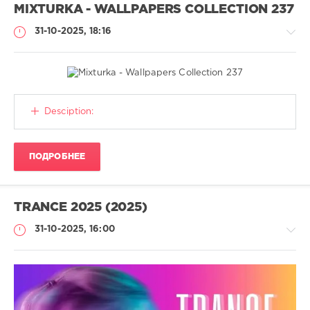
MIXTURKA - WALLPAPERS COLLECTION 237
31-10-2025, 18:16
Обои
Desciption:
Lotos-
128
ПОДРОБНЕЕ
127
0
woman
,
TRANCE 2025 (2025)
model
,
brunette
,
31-10-2025, 16:00
black
dress
,
stockings
,
lingerie
,
planet
,
Музыка
space
,