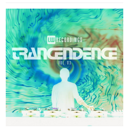
Музыка
drakon-
55
97
0
Trance
,
Progressive
Trance