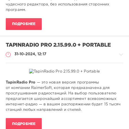
чудесного редактора, без использования сторонних
программ.
ПОДРОБНЕЕ
TAPINRADIO PRO 2.15.99.0 + PORTABLE
31-10-2024, 12:17
TapinRadio Pro
— это новая версия программы
Софт
от компании RaimerSoft, которая предназначена для
прослушивания радиостанций. На выбор пользователю
SamDel
предлагается широчайший ассортимент всевозможных
202
интернет-радио — в вашем распоряжении будет 15 тысяч
0
станций любых направлений и стилей.
слушать
,
ПОДРОБНЕЕ
интернет
,