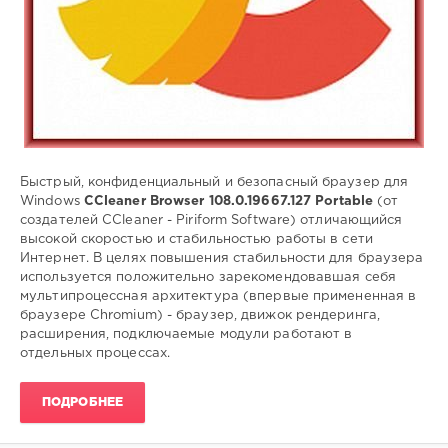
Piriform
,
Интернет-
браузер
,
просмотр
веб-
страниц
,
Защита
от
слежения
,
безопасные
Быстрый, конфиденциальный и безопасный браузер для
покупки
,
Windows
CCleaner Browser 108.0.19667.127 Portable
(от
движок
создателей CCleaner - Piriform Software) отличающийся
Blink
высокой скоростью и стабильностью работы в сети
Интернет. В целях повышения стабильности для браузера
используется положительно зарекомендовавшая себя
мультипроцессная архитектура (впервые примененная в
браузере Chromium) - браузер, движок рендеринга,
расширения, подключаемые модули работают в
отдельных процессах.
ПОДРОБНЕЕ