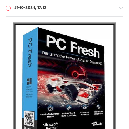
31-10-2024, 17:12
Софт
(portable)
Lemb46
227
0
Portable
,
Abelssoft
,
PC
Fresh
,
настройка
системы
Windows
,
оптимизация
системы
,
режим