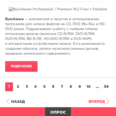
BurnAware
— компактная и простая в использовании
Софт
программа для записи файлов на CD, DVD, Blu-Ray и HD-
DVD диски. Поддерживает работу с любыми типами
SamDel
оптических дисков (включая CD-R/RW, DVD-R/RW,
229
DVD+R/RW, BD-R/RE, HD-DVD-R/RW и DVD-RAM)
0
и аппаратными устройствами записи. Есть возможность
создания образов, записи мультисессионных дисков,
запись
,
проверки записанного содержимого.
дисков
,
cd
,
ПОДРОБНЕЕ
dvd
1
2
3
4
5
6
7
8
9
10
...
34
НАЗАД
ВПЕРЕД
ОПРОС