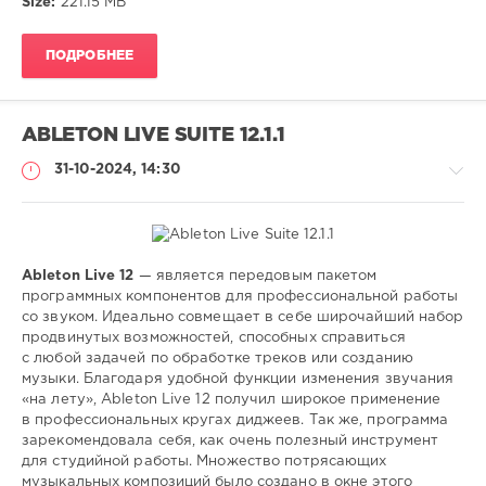
Size:
221.15 MB
ПОДРОБНЕЕ
ABLETON LIVE SUITE 12.1.1
31-10-2024, 14:30
Ableton Live 12
— является передовым пакетом
Софт
программных компонентов для профессиональной работы
со звуком. Идеально совмещает в себе широчайший набор
SamDel
продвинутых возможностей, способных справиться
198
с любой задачей по обработке треков или созданию
0
музыки. Благодаря удобной функции изменения звучания
«на лету», Ableton Live 12 получил широкое применение
звуковой
,
в профессиональных кругах диджеев. Так же, программа
редактор
,
зарекомендовала себя, как очень полезный инструмент
создание
,
для студийной работы. Множество потрясающих
музыки
музыкальных композиций было создано в окне этого