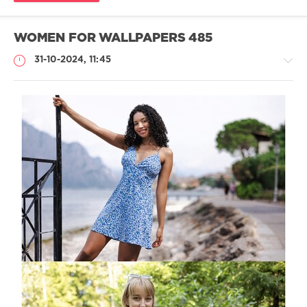
запись
,
радио
WOMEN FOR WALLPAPERS 485
31-10-2024, 11:45
Обои
Lotos-
128
212
0
women
,
wallpapers
,
jpg