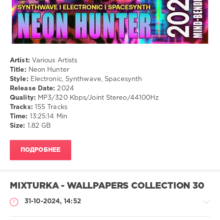
Artist:
Various Artists
Title:
Neon Hunter
Style:
Electronic, Synthwave, Spacesynth
Release Date:
2024
Quality:
MP3/320 Kbps/Joint Stereo/44100Hz
Tracks:
155 Tracks
Time:
13:25:14 Min
Size:
1.82 GB
ПОДРОБНЕЕ
MIXTURKA - WALLPAPERS COLLECTION 30
31-10-2024, 14:52