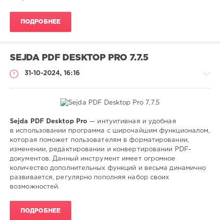
ПОДРОБНЕЕ
SEJDA PDF DESKTOP PRO 7.7.5
31-10-2024, 16:16
Sejda PDF Desktop Pro
— интуитивная и удобная
Софт
в использовании программа с широчайшим функционалом,
которая поможет пользователям в форматировании,
SamDel
изменении, редактировании и конвертировании PDF-
206
документов. Данный инструмент имеет огромное
0
количество дополнительных функций и весьма динамично
развивается, регулярно пополняя набор своих
редактор
,
возможностей.
конвертер
,
pdf
,
ПОДРОБНЕЕ
документов