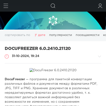
ИСКАТЬ
ВОЙТИ
сортировать по
дате
популярности
посещаемости
к
3D
adobe acrobat
Chillout
Club
Dance
DOCUFREEZER 6.0.2410.21120
Downtempo
Electro
Electronic
girls
House
31-10-2024, 19:24
Lounge
pdf
photoshop
Pop
Portable
Rock
Trance
Wallpapers
wallpapers
windows
аудио
видео
данных
дизайн
диска
изображений
конвертер
менеджер
моделирование
обработка
DocuFreezer
— программа для пакетной конвертации
Софт
оптимизация
очистка
редактор
системы
создать
различных файлов и документов между форматами PDF,
JPG, TIFF и PNG. Хранение документов в различных
SamDel
файлов
фото
фотографий
цифровых
эффекты
нередактируемых форматах достаточно удобно, т. к.
Показать все теги
210
позволяет делиться важной информацией без
0
возможности ее изменения, но с сохранением