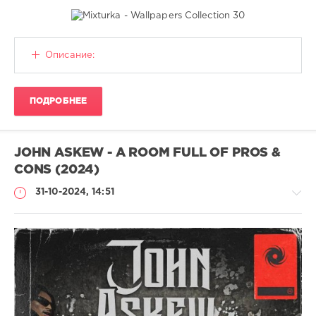
Обои
Описание:
Lotos-
128
ПОДРОБНЕЕ
226
0
Обои
,
JOHN ASKEW - A ROOM FULL OF PROS &
на
,
CONS (2024)
рабочий
,
стол
,
31-10-2024, 14:51
микс
,
mixture
,
mix
Музыка
drakon-
55