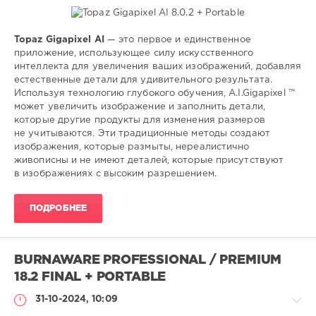
Topaz Gigapixel AI
— это первое и единственное
Софт
приложение, использующее силу искусственного
интеллекта для увеличения ваших изображений, добавляя
SamDel
естественные детали для удивительного результата.
223
Используя технологию глубокого обучения, A.I.Gigapixel ™
0
может увеличить изображение и заполнить детали,
которые другие продукты для изменения размеров
topaz
,
не учитываются. Эти традиционные методы создают
редактор
,
изображения, которые размыты, нереалистично
увеличить
,
живописны и не имеют деталей, которые присутствуют
изображения
в изображениях с высоким разрешением.
ПОДРОБНЕЕ
BURNAWARE PROFESSIONAL / PREMIUM
18.2 FINAL + PORTABLE
31-10-2024, 10:09