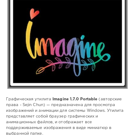
Софт
(portable)
Lemb46
210
0
Portable
,
Imagine
,
браузер
изображений
,
просмотр
изображений
,
поиск
изображений
,
слайд
Графическая утилита
Imagine 1.7.0 Portable
(авторские
шоу
права - Sejin Chun) — предназначена для просмотра
изображений и анимации для системы Windows. Утилита
представляет собой браузер графических и
анимационных файлов, и отображает все
поддерживаемые изображения в виде миниатюр в
выбранной папке.