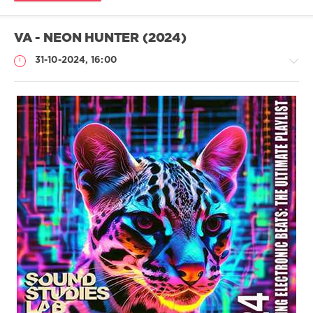
VA - NEON HUNTER (2024)
31-10-2024, 16:00
Музыка
drakon-
55
248
0
Electronic
,
Synthwave
,
Spacesynth