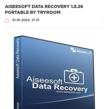
AISEESOFT DATA RECOVERY 1.8.26
PORTABLE BY TRYROOM
31-10-2024, 17:21
Софт
(portable)
Lemb46
232
0
Portable
,
Aiseesoft
,
Data
Recovery
,
восстановление
файла
,
предпросмотр