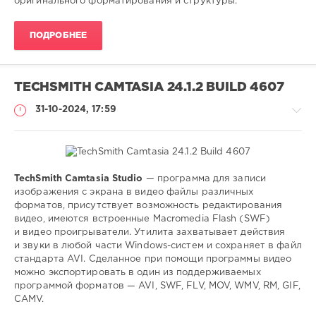
оригинального форматирования и структуры.
пакетный
,
конвертер
,
ПОДРОБНЕЕ
pdf
,
jpg
,
tiff
,
png
TECHSMITH CAMTASIA 24.1.2 BUILD 4607
31-10-2024, 17:59
TechSmith Camtasia Studio
— программа для записи
Софт
изображения с экрана в видео файлы различных
форматов, присутствует возможность редактирования
SamDel
видео, имеются встроенные Macromedia Flash (SWF)
211
и видео проигрыватели. Утилита захватывает действия
0
и звуки в любой части Windows-систем и сохраняет в файл
стандарта AVI. Сделанное при помощи программы видео
запись
,
можно экспортировать в один из поддерживаемых
изображения
,
программой форматов — AVI, SWF, FLV, MOV, WMV, RM, GIF,
экрана
CAMV.