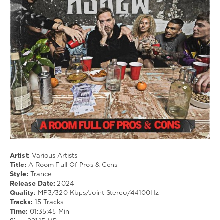
209
0
Trance
Artist:
Various Artists
Title:
A Room Full Of Pros & Cons
Style:
Trance
Release Date:
2024
Quality:
MP3/320 Kbps/Joint Stereo/44100Hz
Tracks:
15 Tracks
Time:
01:35:45 Min