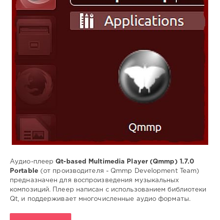
194
0
Portable
,
Qt-
based
Multimedia
Player
,
Qmmp
,
Аудио-
плеер
,
проигрывание
музыки
Аудио-плеер
Qt-based Multimedia Player (Qmmp) 1.7.0
Portable
(от производителя - Qmmp Development Team)
предназначен для воспроизведения музыкальных
композиций. Плеер написан с использованием библиотеки
Qt, и поддерживает многочисленные аудио форматы.