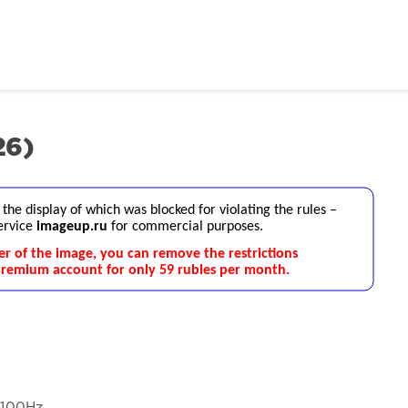
26)
4100Hz