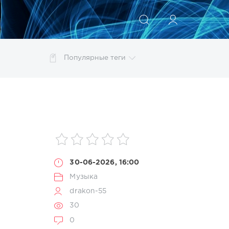
ИСКАТЬ
Популярные теги
photoshop
Pop
Portable
Rock
Trance
енеджер
моделирование
обработка
ты
30-06-2026, 16:00
Музыка
drakon-55
30
0