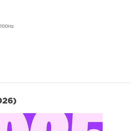
4100Hz
026)