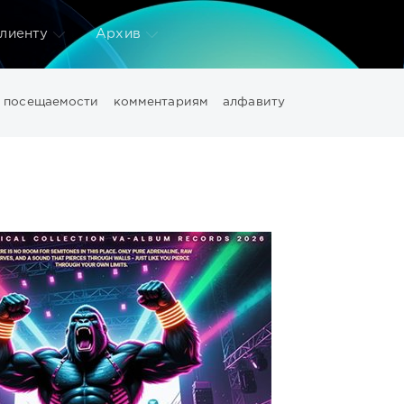
лиенту
Архив
посещаемости
комментариям
алфавиту
wntempo
Electro
Electronic
girls
House
Lounge
pdf
ео
данных
дизайн
диска
изображений
конвертер
м
оздать
файлов
фото
фотографий
цифровых
эффек