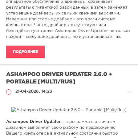
аппаратное обеспечение и драйверы, сравнивает
0
результаты с гигантской базой данных, а затем заменяет
устаревшие драйверы их самыми свежими версиями.
установка
,
Неверные или старые драйверы это враги системе
обновление
,
компьютера. Часто, драйверы отсутствуют или
поиск
,
безнадёжно устарели. Ashampoo Driver Updater не только
драйверов
,
находит наилучшие драйверы, но и устанавливает их.
windows
ПОДРОБНЕЕ
ASHAMPOO DRIVER UPDATER 2.6.0 +
PORTABLE [MULTI/RUS]
21-04-2026, 14:23
Ashampoo Driver Updater
— программа с отличным
Софт
дизайном выполняет свою работу по поддержанию
Вашего компьютера в актуальном состоянии быстро
SamDel