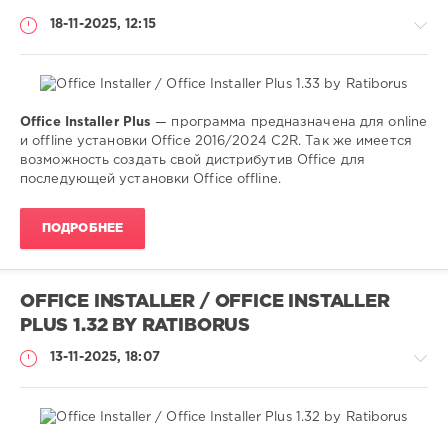
2016
,
18-11-2025, 12:15
2019
,
2024
Office Installer Plus
— программа предназначена для online
Софт
и offline установки Office 2016/2024 C2R. Так же имеется
(portable)
возможность создать свой дистрибутив Office для
последующей установки Office offline.
SamDel
114
ПОДРОБНЕЕ
0
установка
,
активация
,
OFFICE INSTALLER / OFFICE INSTALLER
office
,
PLUS 1.32 BY RATIBORUS
2013
,
2016
,
13-11-2025, 18:07
2019
,
2024