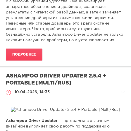
и с высоким уровнем удобства. Она анализирует
47
аппаратное обеспечение и драйверы, сравнивает
0
результаты с гигантской базой данных, а затем заменяет
устаревшие драйверы их самыми свежими версиями.
установка
,
Неверные или старые драйверы это враги системе
обновление
,
компьютера. Часто, драйверы отсутствуют или
поиск
,
безнадёжно устарели. Ashampoo Driver Updater не только
драйверов
,
находит наилучшие драйверы, но и устанавливает их.
windows
ПОДРОБНЕЕ
ASHAMPOO DRIVER UPDATER 2.5.4 +
PORTABLE [MULTI/RUS]
10-04-2026, 14:33
Ashampoo Driver Updater
— программа с отличным
Софт
дизайном выполняет свою работу по поддержанию