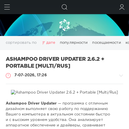
ИСКАТЬ
ВОЙТИ
сортировать по
дате
популярности
посещаемости
к
3D
adobe acrobat
Chillout
Club
Dance
ASHAMPOO DRIVER UPDATER 2.6.2 +
Downtempo
Electro
Electronic
girls
House
PORTABLE [MULTI/RUS]
Lounge
pdf
photoshop
Pop
Portable
Rock
7-07-2026, 17:26
Trance
Wallpapers
wallpapers
windows
аудио
видео
данных
дизайн
диска
изображений
конвертер
менеджер
моделирование
обработка
оптимизация
очистка
редактор
системы
создать
Ashampoo Driver Updater
— программа с отличным
Софт
файлов
фото
фотографий
цифровых
эффекты
дизайном выполняет свою работу по поддержанию
Вашего компьютера в актуальном состоянии быстро
SamDel
Показать все теги
и с высоким уровнем удобства. Она анализирует
30
аппаратное обеспечение и драйверы, сравнивает