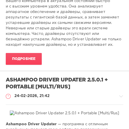
Вашего компьютера в актуальном состоянии быстро
SamDel
и с высоким уровнем удобства. Она анализирует
63
аппаратное обеспечение и драйверы, сравнивает
0
результаты с гигантской базой данных, а затем заменяет
устаревшие драйверы их самыми свежими версиями.
установка
,
Неверные или старые драйверы это враги системе
обновление
,
компьютера. Часто, драйверы отсутствуют или
поиск
,
безнадёжно устарели. Ashampoo Driver Updater не только
драйверов
,
находит наилучшие драйверы, но и устанавливает их.
windows
ПОДРОБНЕЕ
ASHAMPOO DRIVER UPDATER 2.5.0.1 +
PORTABLE [MULTI/RUS]
24-02-2026, 21:42
Ashampoo Driver Updater
— программа с отличным
Софт