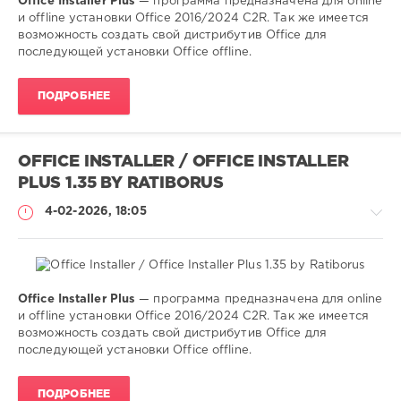
Office Installer Plus
— программа предназначена для online
Софт
и offline установки Office 2016/2024 C2R. Так же имеется
(portable)
возможность создать свой дистрибутив Office для
последующей установки Office offline.
SamDel
67
ПОДРОБНЕЕ
0
установка
,
активация
,
OFFICE INSTALLER / OFFICE INSTALLER
office
,
PLUS 1.35 BY RATIBORUS
2013
,
2016
,
4-02-2026, 18:05
2019
,
2024
Office Installer Plus
— программа предназначена для online
Софт
и offline установки Office 2016/2024 C2R. Так же имеется
(portable)
возможность создать свой дистрибутив Office для
последующей установки Office offline.
SamDel
113
ПОДРОБНЕЕ
0