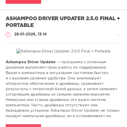
установка
,
активация
,
ASHAMPOO DRIVER UPDATER 2.5.0 FINAL +
office
,
PORTABLE
2013
,
2016
,
28-01-2026, 13:14
2019
,
2024
Ashampoo Driver Updater
— программа с отличным
Софт
дизайном выполняет свою работу по поддержанию
Вашего компьютера в актуальном состоянии быстро
SamDel
и с высоким уровнем удобства. Она анализирует
73
аппаратное обеспечение и драйверы, сравнивает
0
результаты с гигантской базой данных, а затем заменяет
устаревшие драйверы их самыми свежими версиями.
установка
,
Неверные или старые драйверы это враги системе
обновление
,
компьютера. Часто, драйверы отсутствуют или
поиск
,
безнадёжно устарели. Ashampoo Driver Updater не только
драйверов
,
находит наилучшие драйверы, но и устанавливает их.
windows