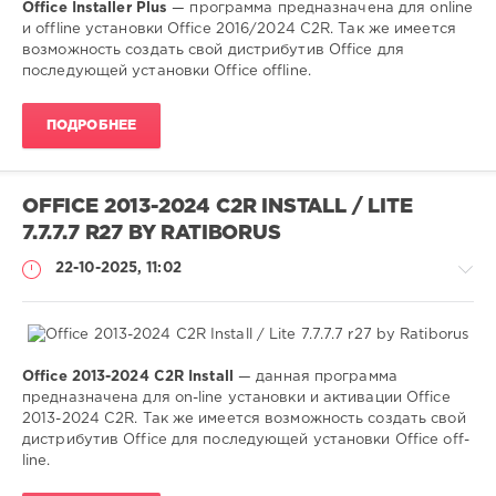
Office Installer Plus
— программа предназначена для online
Софт
и offline установки Office 2016/2024 C2R. Так же имеется
(portable)
возможность создать свой дистрибутив Office для
последующей установки Office offline.
SamDel
132
ПОДРОБНЕЕ
0
установка
,
активация
,
OFFICE 2013-2024 C2R INSTALL / LITE
office
,
7.7.7.7 R27 BY RATIBORUS
2013
,
2016
,
22-10-2025, 11:02
2019
,
2024
Office 2013-2024 C2R Install
— данная программа
Софт
предназначена для on-line установки и активации Office
(portable)
2013-2024 C2R. Так же имеется возможность создать свой
дистрибутив Office для последующей установки Office off-
SamDel
line.
130