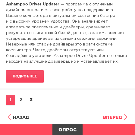
Ashampoo Driver Updater
— программа с отличным
Софт
дизайном выполняет свою работу по поддержанию
Вашего компьютера в актуальном состоянии быстро
SamDel
и с высоким уровнем удобства. Она анализирует
128
аппаратное обеспечение и драйверы, сравнивает
0
результаты с гигантской базой данных, а затем заменяет
устаревшие драйверы их самыми свежими версиями.
установка
,
Неверные или старые драйверы это враги системе
обновление
,
компьютера. Часто, драйверы отсутствуют или
поиск
,
безнадёжно устарели. Ashampoo Driver Updater не только
драйверов
,
находит наилучшие драйверы, но и устанавливает их.
windows
ПОДРОБНЕЕ
1
2
3
НАЗАД
ВПЕРЕД
ОПРОС