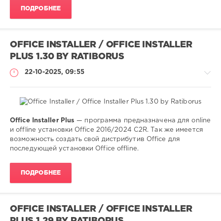
0
ПОДРОБНЕЕ
установка
,
активация
,
office
,
OFFICE INSTALLER / OFFICE INSTALLER
2013
,
PLUS 1.30 BY RATIBORUS
2016
,
2019
,
22-10-2025, 09:55
2021
Office Installer Plus
— программа предназначена для online
Софт
и offline установки Office 2016/2024 C2R. Так же имеется
(portable)
возможность создать свой дистрибутив Office для
последующей установки Office offline.
SamDel
144
ПОДРОБНЕЕ
0
установка
,
активация
,
OFFICE INSTALLER / OFFICE INSTALLER
office
,