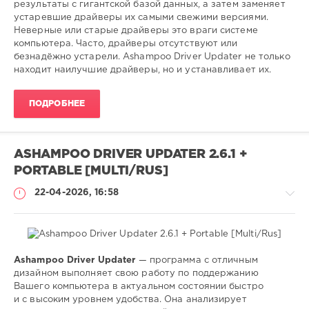
0
результаты с гигантской базой данных, а затем заменяет
устаревшие драйверы их самыми свежими версиями.
установка
,
Неверные или старые драйверы это враги системе
обновление
,
компьютера. Часто, драйверы отсутствуют или
поиск
,
безнадёжно устарели. Ashampoo Driver Updater не только
драйверов
,
находит наилучшие драйверы, но и устанавливает их.
windows
ПОДРОБНЕЕ
ASHAMPOO DRIVER UPDATER 2.6.1 +
PORTABLE [MULTI/RUS]
22-04-2026, 16:58
Ashampoo Driver Updater
— программа с отличным
Софт
дизайном выполняет свою работу по поддержанию
Вашего компьютера в актуальном состоянии быстро
SamDel
и с высоким уровнем удобства. Она анализирует
47