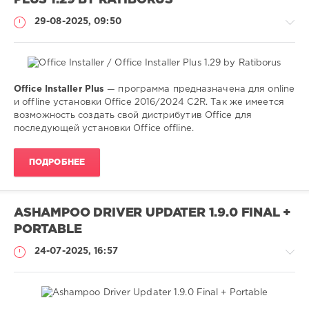
PLUS 1.29 BY RATIBORUS
2013
,
2016
,
29-08-2025, 09:50
2019
,
2024
Office Installer Plus
— программа предназначена для online
Софт
и offline установки Office 2016/2024 C2R. Так же имеется
(portable)
возможность создать свой дистрибутив Office для
последующей установки Office offline.
SamDel
137
ПОДРОБНЕЕ
0
установка
,
активация
,
ASHAMPOO DRIVER UPDATER 1.9.0 FINAL +
office
,
PORTABLE
2013
,
2016
,
24-07-2025, 16:57
2019
,
2024