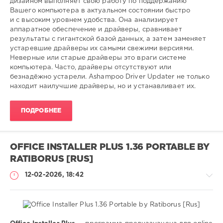
дизайном выполняет свою работу по поддержанию
Вашего компьютера в актуальном состоянии быстро
SamDel
и с высоким уровнем удобства. Она анализирует
78
аппаратное обеспечение и драйверы, сравнивает
0
результаты с гигантской базой данных, а затем заменяет
устаревшие драйверы их самыми свежими версиями.
установка
,
Неверные или старые драйверы это враги системе
обновление
,
компьютера. Часто, драйверы отсутствуют или
поиск
,
безнадёжно устарели. Ashampoo Driver Updater не только
драйверов
,
находит наилучшие драйверы, но и устанавливает их.
windows
ПОДРОБНЕЕ
OFFICE INSTALLER PLUS 1.36 PORTABLE BY
RATIBORUS [RUS]
12-02-2026, 18:42