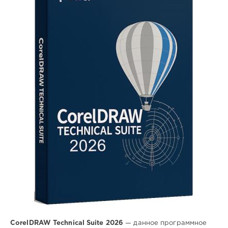
Софт
SamDel
22
0
редактор
,
графического
,
дизайна
CorelDRAW Technical Suite 2026
— данное программное