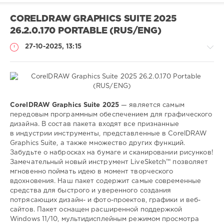
CORELDRAW GRAPHICS SUITE 2025
26.2.0.170 PORTABLE (RUS/ENG)
27-10-2025, 13:15
Софт
CorelDRAW Graphics Suite 2025
— является самым
(portable)
передовым программным обеспечением для графического
дизайна. В состав пакета входят все признанные
SamDel
в индустрии инструменты, представленные в CorelDRAW
129
Graphics Suite, а также множество других функций.
0
Забудьте о набросках на бумаге и сканировании рисунков!
Замечательный новый инструмент LiveSketch™ позволяет
редактор
,
мгновенно поймать идею в момент творческого
графического
,
вдохновения. Наш пакет содержит самые современные
дизайна
средства для быстрого и уверенного создания
потрясающих дизайн- и фото-проектов, графики и веб-
сайтов. Пакет оснащен расширенной поддержкой
Windows 11/10, мультидисплейным режимом просмотра