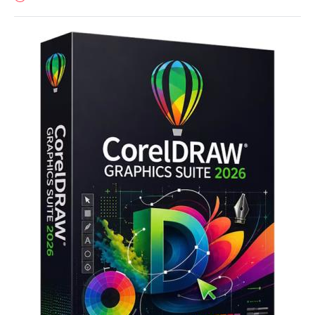
Софт
SamDel
28
0
редактор
,
графического
,
дизайна