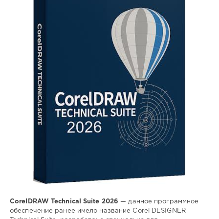
SamDel
23
0
редактор
,
графического
,
дизайна
CorelDRAW Technical Suite 2026
— данное программное
обеспечение ранее имело название Corel DESIGNER