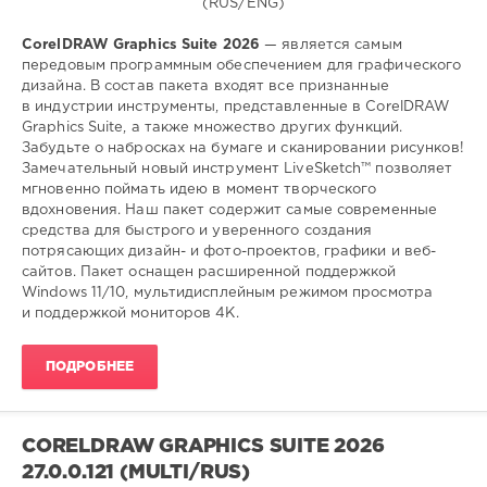
Софт
CorelDRAW Graphics Suite 2026
— является самым
(portable)
передовым программным обеспечением для графического
дизайна. В состав пакета входят все признанные
SamDel
в индустрии инструменты, представленные в CorelDRAW
83
Graphics Suite, а также множество других функций.
0
Забудьте о набросках на бумаге и сканировании рисунков!
Замечательный новый инструмент LiveSketch™ позволяет
редактор
,
мгновенно поймать идею в момент творческого
графического
,
вдохновения. Наш пакет содержит самые современные
дизайна
средства для быстрого и уверенного создания
потрясающих дизайн- и фото-проектов, графики и веб-
сайтов. Пакет оснащен расширенной поддержкой
Windows 11/10, мультидисплейным режимом просмотра
и поддержкой мониторов 4K.
ПОДРОБНЕЕ
CORELDRAW GRAPHICS SUITE 2026
27.0.0.121 (MULTI/RUS)