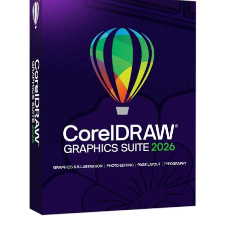
Софт
SamDel
27
0
редактор
,
графического
,
дизайна