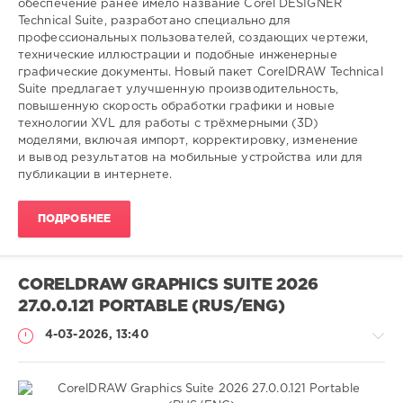
обеспечение ранее имело название Corel DESIGNER
Technical Suite, разработано специально для
SamDel
профессиональных пользователей, создающих чертежи,
84
технические иллюстрации и подобные инженерные
0
графические документы. Новый пакет CorelDRAW Technical
Suite предлагает улучшенную производительность,
редактор
,
повышенную скорость обработки графики и новые
графического
,
технологии XVL для работы с трёхмерными (3D)
дизайна
моделями, включая импорт, корректировку, изменение
и вывод результатов на мобильные устройства или для
публикации в интернете.
ПОДРОБНЕЕ
CORELDRAW GRAPHICS SUITE 2026
27.0.0.121 PORTABLE (RUS/ENG)
4-03-2026, 13:40