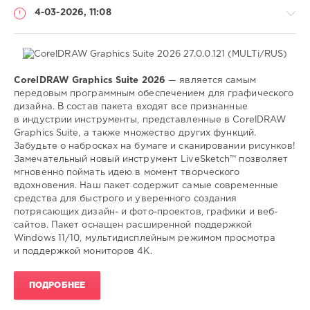
4-03-2026, 11:08
CorelDRAW Graphics Suite 2026
— является самым
Софт
передовым программным обеспечением для графического
дизайна. В состав пакета входят все признанные
SamDel
в индустрии инструменты, представленные в CorelDRAW
85
Graphics Suite, а также множество других функций.
0
Забудьте о набросках на бумаге и сканировании рисунков!
Замечательный новый инструмент LiveSketch™ позволяет
редактор
,
мгновенно поймать идею в момент творческого
графического
,
вдохновения. Наш пакет содержит самые современные
дизайна
средства для быстрого и уверенного создания
потрясающих дизайн- и фото-проектов, графики и веб-
сайтов. Пакет оснащен расширенной поддержкой
Windows 11/10, мультидисплейным режимом просмотра
и поддержкой мониторов 4K.
ПОДРОБНЕЕ