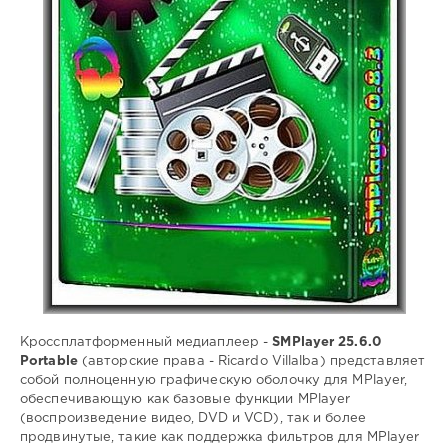
0
Portable
,
SMPlayer
,
Медиаплеер
,
Player
,
Просмотр
видео
,
Воспроизведение
DVD
Кроcсплатформенный медиаплеер -
SMPlayer 25.6.0
Portable
(авторские права - Ricardo Villalba) представляет
собой полноценную графическую оболочку для MPlayer,
обеспечивающую как базовые функции MPlayer
(воспроизведение видео, DVD и VCD), так и более
продвинутые, такие как поддержка фильтров для MPlayer