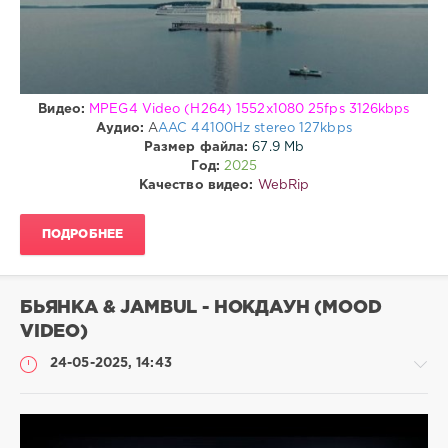
0
WebRip
Видео:
MPEG4 Video (H264) 1552x1080 25fps 3126kbps
Аудио:
A
AAC 44100Hz stereo 127kbps
Размер файла:
67.9 Mb
Год:
2025
Качество видео:
WebRip
ПОДРОБНЕЕ
БЬЯНКА & JAMBUL - НОКДАУН (MOOD
VIDEO)
24-05-2025, 14:43