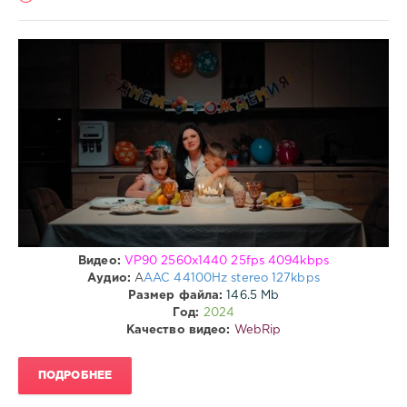
Клипы
drakon-
55
205
0
Клипы
,
Clips
Видео:
VP90 2560x1440 25fps 4094kbps
Аудио:
A
AAC 44100Hz stereo 127kbps
Размер файла:
146.5 Mb
Год:
2024
Качество видео:
WebRip
ПОДРОБНЕЕ