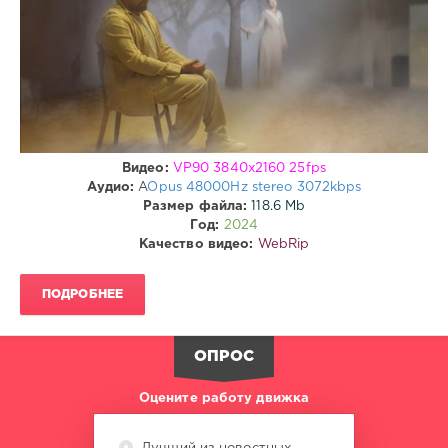
drakon-
55
218
0
WebRip
Видео:
VP90 3840x2160 25fps
Аудио:
A
Opus 48000Hz stereo 3072kbps
Размер файла:
118.6 Mb
Год:
2024
Качество видео:
WebRip
ПОДРОБНЕЕ
ОПРОС
Оцените работу движка