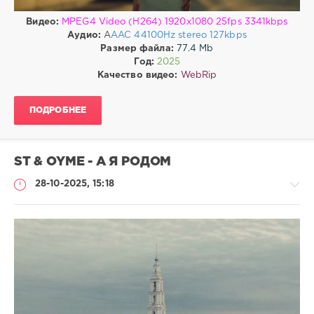
Видео:
MPEG4 Video (H264) 1920x1080 25fps 3341kbps
Аудио:
A
AAC 44100Hz stereo 127kbps
Размер файла:
77.4 Mb
Год:
2025
Качество видео:
WebRip
ПОДРОБНЕЕ
ST & OYME - А Я РОДОМ
28-10-2025, 15:18
Клипы
drakon-
55
127