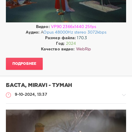
WebRip
Видео:
VP90 2366x1440 25fps
Аудио:
A
Opus 48000Hz stereo 3072kbps
Размер файла:
170.3
Год:
2024
Качество видео:
WebRip
ПОДРОБНЕЕ
БАСТА, MIRAVI - ТУМАН
9-10-2024, 13:37
Клипы