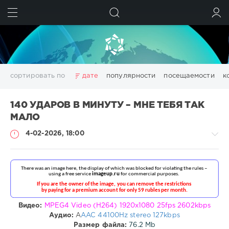
ИСКАТЬ
ВОЙТИ
сортировать по
дате
популярности
посещаемости
к
3D
adobe acrobat
Chillout
Club
Dance
140 УДАРОВ В МИНУТУ – МНЕ ТЕБЯ ТАК
Downtempo
Electro
Electronic
girls
House
МАЛО
Lounge
pdf
photoshop
Pop
Portable
Rock
4-02-2026, 18:00
Trance
Wallpapers
wallpapers
windows
аудио
видео
данных
дизайн
диска
изображений
конвертер
менеджер
моделирование
обработка
оптимизация
очистка
редактор
системы
создать
Клипы
файлов
фото
фотографий
цифровых
эффекты
drakon-
Показать все теги
Видео:
MPEG4 Video (H264) 1920x1080 25fps 2602kbps
55
Аудио:
A
AAC 44100Hz stereo 127kbps
Размер файла:
76.2 Mb
64