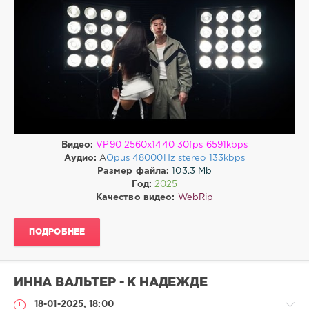
Клипы
drakon-
55
188
0
Electronic
,
Dance
,
WebRip
Видео:
VP90 2560x1440 30fps 6591kbps
Аудио:
A
Opus 48000Hz stereo 133kbps
Размер файла:
103.3 Mb
Год:
2025
Качество видео:
WebRip
ПОДРОБНЕЕ
ИННА ВАЛЬТЕР - К НАДЕЖДЕ
18-01-2025, 18:00