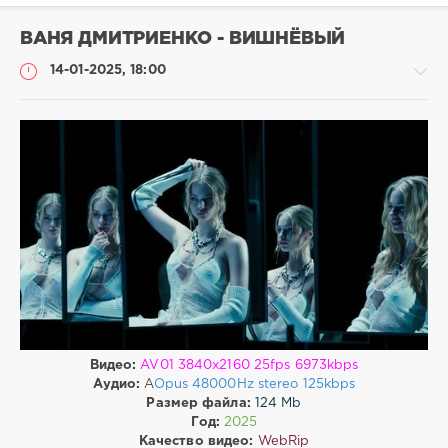
ВАНЯ ДМИТРИЕНКО - ВИШНЁВЫЙ
14-01-2025, 18:00
Клипы
drakon-
55
227
0
Клипы
,
Clips
Видео:
AV01 3840x2160 25fps 6973kbps
Аудио:
A
Opus 48000Hz stereo 125kbps
Размер файла:
124 Mb
Год:
2025
Качество видео:
WebRip